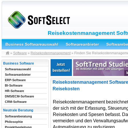
Reisekostenmanagement Softw
Business Softwareauswahl
Softwareanbieter
Softwareb
»
Software
»
Reisekostenmanagement
» Finden Sie Reisekostenmanagemen
Business Software
Softwareauswahl
Softwareanbieter
ERP-Software
Reisekostenmanagement Software
BI-Software
Reisekosten
HR-Software
DMS/ECM-Software
Reisekostenmanagement bezeichnet e
CRM-Software
der sich mit der Erfassung, Steuerun
Neutrale Beratung
Reisekosten und Spesen befasst. Das 
Softwareberatung
vermeiden und den Verwaltungsaufwa
Philosophie
Automatisierung zu reduzieren.
Projektbegleitung