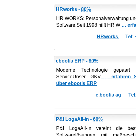
HRworks -
80%
HR WORKS: Personalverwaltung und 
Software.​Seit 1998 hilft HR W
… erfa
HRworks
Tel:
+
ebootis ERP -
80%
Moderne Technologie gepaart
ServiceUnser "GKV
… erfahren S
über ebootis ERP
e.bootis ag
Tel
P&I LogaAll-in -
60%
P&I LogaAll-in vereint die be
Softwarelösungen mit maßgeschn