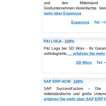
und den Mittelstand
Großunternehmen.Vereinfachte Ver
mehr über Expensya
Expensya
Tel:
+49
P&I LOGA -
100%
P&I Loga bei SD Worx - Ihr Garant 
vollintegrierte,
… erfahren Sie mehr
SD Worx
Tel:
+
SAP ERP HCM -
100%
SAP SuccessFactors – Die Pe
mittelständische und große Unte
erfahren Sie mehr über SAP ERP