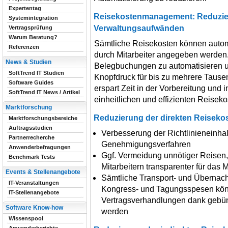
Expertentag
Reisekostenmanagement: Reduzie
Systemintegration
Verwaltungsaufwänden
Vertragsprüfung
Warum Beratung?
Sämtliche Reisekosten können autom
Referenzen
durch Mitarbeiter angegeben werden.
News & Studien
Belegbuchungen zu automatisieren u
SoftTrend IT Studien
Knopfdruck für bis zu mehrere Tausen
Software Guides
erspart Zeit in der Vorbereitung und i
SoftTrend IT News / Artikel
einheitlichen und effizienten Reisek
Marktforschung
Reduzierung der direkten Reiseko
Marktforschungsbereiche
Auftragsstudien
Verbesserung der Richtlinieneinhal
Partnerrecherche
Genehmigungsverfahren
Anwenderbefragungen
Ggf. Vermeidung unnötiger Reisen,
Benchmark Tests
Mitarbeitern transparenter für das
Events & Stellenangebote
Sämtliche Transport- und Übernac
IT-Veranstaltungen
Kongress- und Tagungsspesen könn
IT-Stellenangebote
Vertragsverhandlungen dank gebün
Software Know-how
werden
Wissenspool