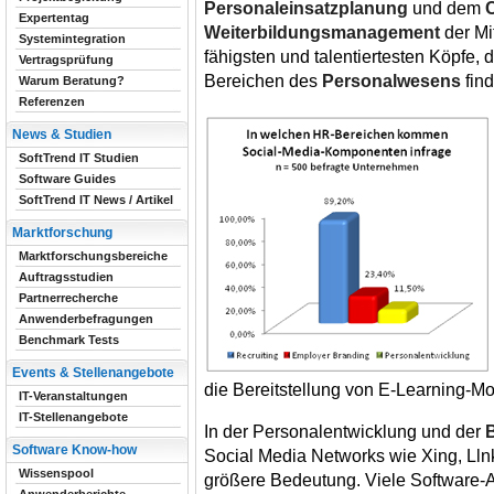
Personaleinsatzplanung
und dem
C
Expertentag
Weiterbildungsmanagement
der Mi
Systemintegration
fähigsten und talentiertesten Köpfe,
Vertragsprüfung
Bereichen des
Personalwesens
fin
Warum Beratung?
Referenzen
News & Studien
SoftTrend IT Studien
Software Guides
SoftTrend IT News / Artikel
Marktforschung
Marktforschungsbereiche
Auftragsstudien
Partnerrecherche
Anwenderbefragungen
Benchmark Tests
Events & Stellenangebote
die Bereitstellung von E-Learning-M
IT-Veranstaltungen
IT-Stellenangebote
In der Personalentwicklung und der
Software Know-how
Social Media Networks wie Xing, Ll
Wissenspool
größere Bedeutung. Viele Software-A