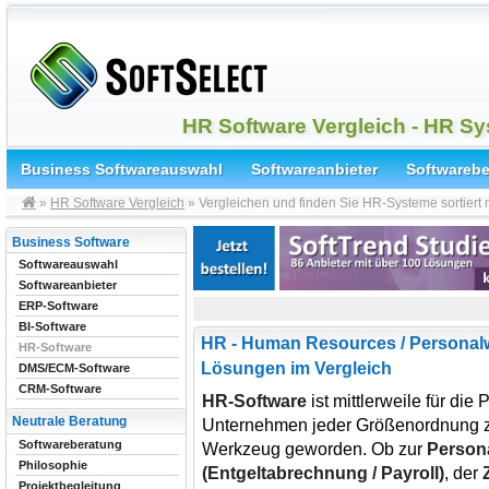
HR Software Vergleich - HR S
Business Softwareauswahl
Softwareanbieter
Softwareb
»
HR Software Vergleich
» Vergleichen und finden Sie HR-Systeme sortiert
Business Software
Softwareauswahl
Softwareanbieter
ERP-Software
BI-Software
HR - Human Resources / Personal
HR-Software
Lösungen im Vergleich
DMS/ECM-Software
CRM-Software
HR-Software
ist mittlerweile für di
Neutrale Beratung
Unternehmen jeder Größenordnung z
Softwareberatung
Werkzeug geworden. Ob zur
Person
Philosophie
(Entgeltabrechnung / Payroll)
, der
Projektbegleitung