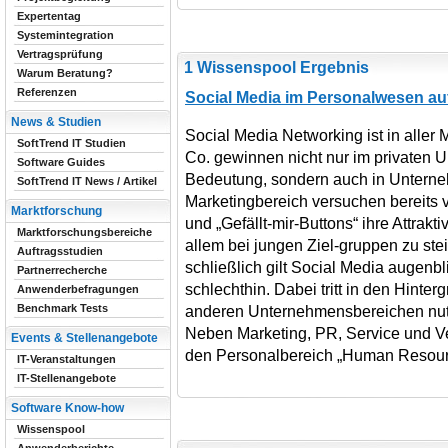
Expertentag
Systemintegration
Vertragsprüfung
1 Wissenspool Ergebnis
Warum Beratung?
Referenzen
Social Media im Personalwesen a
News & Studien
Social Media Networking ist in aller
SoftTrend IT Studien
Co. gewinnen nicht nur im privaten 
Software Guides
Bedeutung, sondern auch in Unterne
SoftTrend IT News / Artikel
Marketingbereich versuchen bereits 
Marktforschung
und „Gefällt-mir-Buttons“ ihre Attrak
Marktforschungsbereiche
allem bei jungen Ziel-gruppen zu ste
Auftragsstudien
schließlich gilt Social Media augenbl
Partnerrecherche
schlechthin. Dabei tritt in den Hinte
Anwenderbefragungen
Benchmark Tests
anderen Unternehmensbereichen nut
Neben Marketing, PR, Service und Vert
Events & Stellenangebote
den Personalbereich „Human Resour
IT-Veranstaltungen
IT-Stellenangebote
Software Know-how
Wissenspool