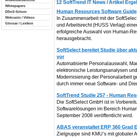
Anwenderberichte
12 SoftTrend IT News / Artikel Erg
Whitepapers
Human Resources Software Guide
DDoS-Schutz
In Zusammenarbeit mit der SoftSelec
Webcasts / Videos
Glossar / Lexikon
und Arbeitsrecht (HUSS Verlag) einen
erfolgreiche Auswahl von Human-R
herausgebracht.
SoftSelect bereitet Studie über ak
vor
Automatisierte Personalauswahl, M
elektronische Leistungsanalysen und
Modernisierung der Personalarbeit g
durch immer neue Software- und Dien
SoftTrend Studie 257 - Human Res
Die SoftSelect GmbH ist in Vorberei
Softwarelösungen im Bereich Human 
September 2008 veröffentlicht wird.
ABAS veranstaltet ERP 360 Grad Ev
Zielgruppe sind KMU’s mit globaler 