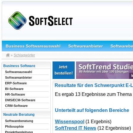
Business Softwareauswahl
Softwareanbieter
Softwareb
»
Schlagwörter
Business Software
Softwareauswahl
Softwareanbieter
ERP-Software
Resultate für den Schwerpunkt E-
BI-Software
Es ergab 13 Ergebnisse zum Thema 
HR-Software
DMS/ECM-Software
CRM-Software
Unterteilt auf folgenden Bereiche
Neutrale Beratung
Wissenspool
(1 Ergebnis)
Softwareberatung
Philosophie
SoftTrend IT News
(12 Ergebnisse)
Projektbegleitung