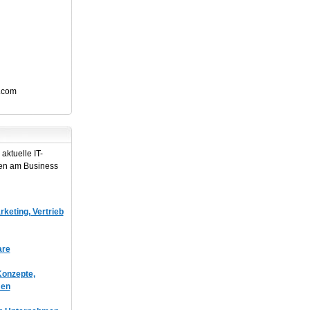
.com
aktuelle IT-
en am Business
keting, Vertrieb
are
onzepte,
men