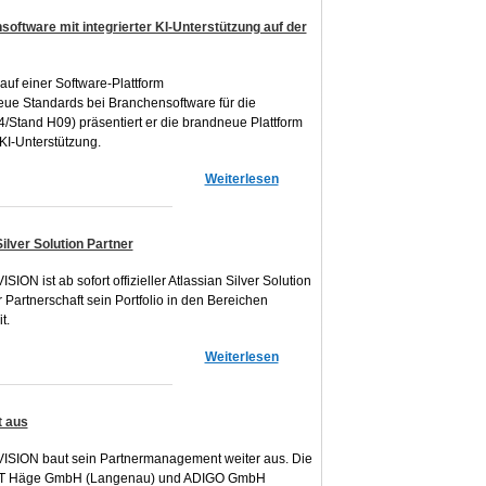
oftware mit integrierter KI-Unterstützung auf der
uf einer Software-Plattform
ue Standards bei Branchensoftware für die
/Stand H09) präsentiert er die brandneue Plattform
KI-Unterstützung.
Weiterlesen
ilver Solution Partner
ON ist ab sofort offizieller Atlassian Silver Solution
 Partnerschaft sein Portfolio in den Bereichen
t.
Weiterlesen
 aus
ISION baut sein Partnermanagement weiter aus. Die
ULT Häge GmbH (Langenau) und ADIGO GmbH