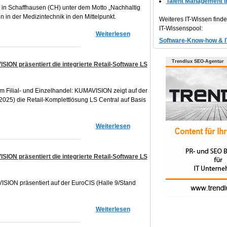
Talent Management 
 in Schaffhausen (CH) unter dem Motto „Nachhaltig
 in der Medizintechnik in den Mittelpunkt.
Weiteres IT-Wissen find
IT-Wissenspool:
Weiterlesen
Software-Know-how & I
Trendlux SEO-Agentur
ION präsentiert die integrierte Retail-Software LS
m Filial- und Einzelhandel: KUMAVISION zeigt auf der
 2025) die Retail-Komplettlösung LS Central auf Basis
Weiterlesen
ION präsentiert die integrierte Retail-Software LS
SION präsentiert auf der EuroCIS (Halle 9/Stand
Weiterlesen