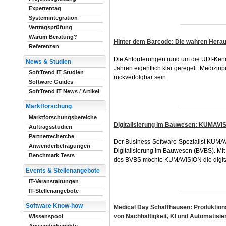
Expertentag
Systemintegration
Vertragsprüfung
Warum Beratung?
Hinter dem Barcode: Die wahren Hera
Referenzen
Die Anforderungen rund um die UDI-Kennz
News & Studien
Jahren eigentlich klar geregelt. Medizinp
SoftTrend IT Studien
rückverfolgbar sein.
Software Guides
SoftTrend IT News / Artikel
Marktforschung
Marktforschungsbereiche
Digitalisierung im Bauwesen: KUMAVIS
Auftragsstudien
Partnerrecherche
Der Business-Software-Spezialist KUMAV
Anwenderbefragungen
Digitalisierung im Bauwesen (BVBS). Mi
Benchmark Tests
des BVBS möchte KUMAVISION die digital
Events & Stellenangebote
IT-Veranstaltungen
IT-Stellenangebote
Software Know-how
Medical Day Schaffhausen: Produktion
von Nachhaltigkeit, KI und Automatisie
Wissenspool