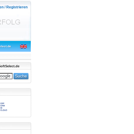
en / Registrieren
elect.de
oftSelect.de