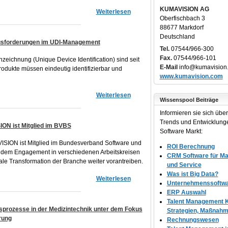
KUMAVISION AG
Weiterlesen
Oberfischbach 3
88677 Markdorf
Deutschland
usforderungen im UDI-Management
Tel.
07544/966-300
Fax.
07544/966-101
eichnung (Unique Device Identification) sind seit
E-Mail
info@kumavision
rodukte müssen eindeutig identifizierbar und
www.kumavision.com
Weiterlesen
Wissenspool Beiträge
Informieren sie sich über 
Trends und Entwicklung
ION ist Mitglied im BVBS
Software Markt:
ISION ist Mitglied im Bundesverband Software und
ROI Berechnung
t dem Engagement in verschiedenen Arbeitskreisen
CRM Software für Mar
e Transformation der Branche weiter vorantreiben.
und Service
Was ist Big Data?
Weiterlesen
Unternehmenssoftw
ERP Auswahl
Talent Management K
sprozesse in der Medizintechnik unter dem Fokus
Strategien, Maßnah
rung
Rechnungswesen