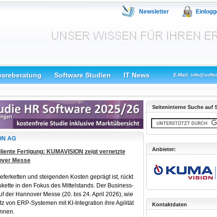
Newsletter
Einlogg
wareberatung
Software Studien
IT News
E-Mail: info@softs
Seiteninterne Suche auf S
ION AG
Anbieter:
siliente Fertigung: KUMAVISION zeigt vernetzte
over Messe
eferketten und steigenden Kosten geprägt ist, rückt
skette in den Fokus des Mittelstands. Der Business-
f der Hannover Messe (20. bis 24. April 2026), wie
 von ERP-Systemen mit KI-Integration ihre Agilität
Kontaktdaten
önnen.