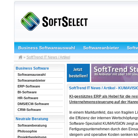
Business Softwareauswahl
Softwareanbieter
Soft
»
SoftTrend IT News / Artikel
Business Software
Softwareauswahl
Softwareanbieter
ERP-Software
SoftTrend IT News / Artikel - KUMAVIS
BI-Software
KI-gestütztes ERP als Hebel für die re
HR-Software
Unternehmenssteuerung auf der Hann
DMS/ECM-Software
CRM-Software
In einem Marktumfeld, das von fragilen Li
die Effizienz der internen Wertschöpfung
Neutrale Beratung
Software-Spezialist KUMAVISION zeigt au
Softwareberatung
Fertigungsunternehmen durch den Einsatz
Philosophie
steigern und operative Kosten senken k
Projektbegleitung