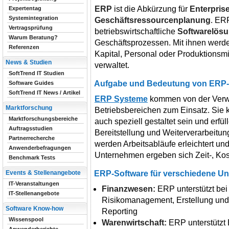
ERP
ist die Abkürzung für
Enterpris
Expertentag
Systemintegration
Geschäftsressourcenplanung
. ER
Vertragsprüfung
betriebswirtschaftliche
Softwarelös
Warum Beratung?
Geschäftsprozessen. Mit ihnen werd
Referenzen
Kapital, Personal oder Produktionsmi
News & Studien
verwaltet.
SoftTrend IT Studien
Aufgabe und Bedeutung von ERP
Software Guides
SoftTrend IT News / Artikel
ERP Systeme
kommen von der Verwal
Marktforschung
Betriebsbereichen zum Einsatz. Sie 
Marktforschungsbereiche
auch speziell gestaltet sein und erf
Auftragsstudien
Bereitstellung und Weiterverarbeitu
Partnerrecherche
werden Arbeitsabläufe erleichtert und
Anwenderbefragungen
Unternehmen ergeben sich Zeit-, Ko
Benchmark Tests
ERP-Software für verschiedene U
Events & Stellenangebote
IT-Veranstaltungen
Finanzwesen:
ERP unterstützt bei
IT-Stellenangebote
Risikomanagement, Erstellung un
Software Know-how
Reporting
Wissenspool
Warenwirtschaft:
ERP unterstützt 