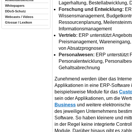
Anwenderberichte
Lagerhaltung, Bestellabwicklung, 
Whitepapers
Forschung und Entwicklung:
ERP
DDoS-Schutz
Wissensmanagement, Budgetkontrol
Webcasts / Videos
Ressourcenplanung, Meilenstein
Glossar / Lexikon
Informationsmanagement
Vertrieb:
ERP unterstützt Angebots
Preismanagement, Wareneingang, 
von Absatzprognosen
Personalwesen:
ERP unterstützt 
Personalentwicklung, Personalbesc
Gehaltsabrechnung
Zunehmend werden über das Internet
Applikationen in eine ERP-Software i
beispielsweise Module für das
Custo
sein oder Applikationen, um die Wer
Business
und weitere elektronische
des jeweiligen Unternehmens bestim
Software. So haben kleinere und mi
in der Regel keine integrierte Cont
Module. Darüber hinaus gibt es zahl