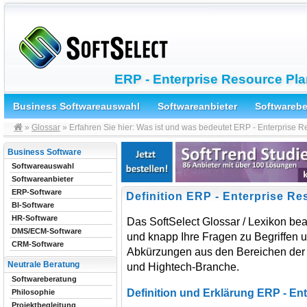
ERP - Enterprise Resource Pl
Business Softwareauswahl
Softwareanbieter
Softwareb
»
Glossar
» Erfahren Sie hier: Was ist und was bedeutet ERP - Enterprise 
Business Software
Softwareauswahl
Softwareanbieter
ERP-Software
Definition ERP - Enterprise R
BI-Software
HR-Software
Das SoftSelect Glossar / Lexikon bea
DMS/ECM-Software
und knapp Ihre Fragen zu Begriffen 
CRM-Software
Abkürzungen aus den Bereichen der 
Neutrale Beratung
und Hightech-Branche.
Softwareberatung
Definition und Erklärung ERP - En
Philosophie
Projektbegleitung