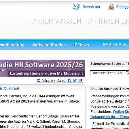
Newsletter
Einlogg
wareberatung
Software Studien
IT News
E-Mail: info@softs
Seiteninterne Suche auf S
ic Quadrant
Aktuelle Business IT New
uchte Gartner, Inc. die ECM-Lösungen weltweit
Pressemeldungen komm
ERION AG ist 2013 wie in den Vorjahren im „Magic
SoftSelect Newsletter dir
Posteingang von über 70
Entscheidern.
Wollen Sie
 Inc. veröffentlichten Bericht „Magic Quadrant for
Bekanntheit Ihrer Firma
ren die Autoren Mark R. Gilbert, Karen M. Shegda,
Zukunft der Produktivität
ler-Kruener die 23 weltweit bedeutendsten Anbieter