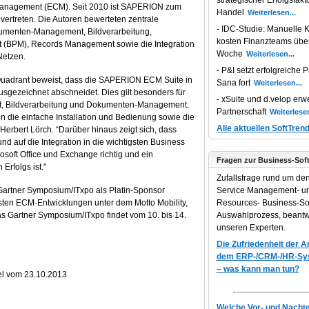
strategischer Erfolgsfakt
Management (ECM). Seit 2010 ist SAPERION zum
Handel
 vertreten. Die Autoren bewerteten zentrale
IDC-Studie: Manuelle K
menten-Management, Bildverarbeitung,
kosten Finanzteams übe
(BPM), Records Management sowie die Integration
Woche
Netzen.
P&I setzt erfolgreiche P
Quadrant beweist, dass die
SAPERION ECM Suite
in
Sana fort
usgezeichnet abschneidet. Dies gilt besonders für
xSuite und d.velop erwe
, Bildverarbeitung und Dokumenten-Management.
Partnerschaft
 die einfache Installation und Bedienung sowie die
Alle aktuellen SoftTren
rbert Lörch. “Darüber hinaus zeigt sich, dass
 auf die Integration in die wichtigsten Business
oft Office und Exchange richtig und ein
Fragen zur Business-Sof
Erfolgs ist."
Zufallsfrage rund um de
Gartner Symposium/ITxpo
als Platin-Sponsor
Service Management- 
sten ECM-Entwicklungen unter dem Motto Mobility,
Resources- Business-So
as Gartner Symposium/ITxpo findet vom 10. bis 14.
Auswahlprozess, beantw
unseren Experten.
Die Zufriedenheit der 
dem ERP-/CRM-/HR-Syst
– was kann man tun?
el vom 23.10.2013
Welche Vor- und Nachtei