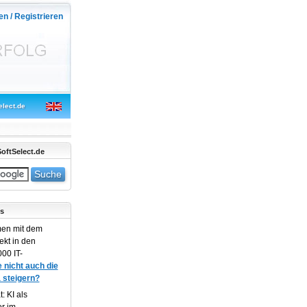
en / Registrieren
elect.de
oftSelect.de
s
en mit dem
ekt in den
00 IT-
 nicht auch die
 steigern?
: KI als