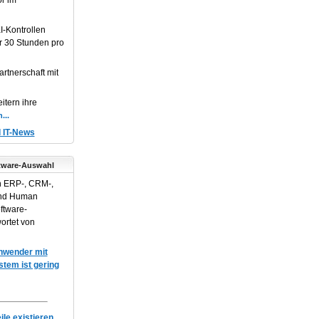
or im
I-Kontrollen
r 30 Stunden pro
artnerschaft mit
itern ihre
d IT-News
tware-Auswahl
n ERP-, CRM-,
und Human
ftware-
ortet von
Anwender mit
em ist gering
le existieren