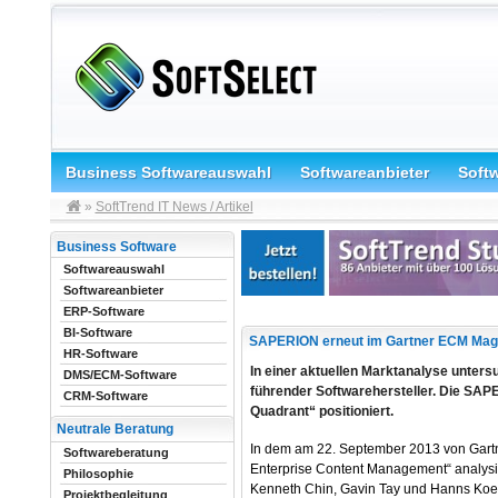
Business Softwareauswahl
Softwareanbieter
Soft
»
SoftTrend IT News / Artikel
Business Software
Softwareauswahl
Softwareanbieter
ERP-Software
BI-Software
SAPERION erneut im Gartner ECM Mag
HR-Software
In einer aktuellen Marktanalyse unters
DMS/ECM-Software
führender Softwarehersteller. Die SAP
CRM-Software
Quadrant“ positioniert.
Neutrale Beratung
In dem am 22. September 2013 von Gartner
Softwareberatung
Enterprise Content Management“ analysie
Philosophie
Kenneth Chin, Gavin Tay und Hanns Koeh
Projektbegleitung