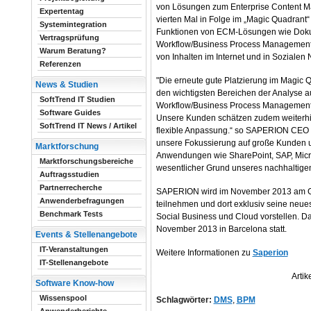
von Lösungen zum Enterprise Content 
Expertentag
vierten Mal in Folge im „Magic Quadrant“
Systemintegration
Funktionen von ECM-Lösungen wie Doku
Vertragsprüfung
Workflow/Business Process Management 
Warum Beratung?
von Inhalten im Internet und in Sozialen 
Referenzen
"Die erneute gute Platzierung im Magic 
News & Studien
den wichtigsten Bereichen der Analyse a
SoftTrend IT Studien
Workflow/Business Process Management
Software Guides
Unsere Kunden schätzen zudem weiterhin
SoftTrend IT News / Artikel
flexible Anpassung.“ so SAPERION CEO He
unsere Fokussierung auf große Kunden und
Marktforschung
Anwendungen wie SharePoint, SAP, Micros
Marktforschungsbereiche
wesentlicher Grund unseres nachhaltigen 
Auftragsstudien
Partnerrecherche
SAPERION wird im November 2013 am
Anwenderbefragungen
teilnehmen und dort exklusiv seine neue
Benchmark Tests
Social Business und Cloud vorstellen. D
November 2013 in Barcelona statt.
Events & Stellenangebote
IT-Veranstaltungen
Weitere Informationen zu
Saperion
IT-Stellenangebote
Artik
Software Know-how
Wissenspool
Schlagwörter:
DMS
,
BPM