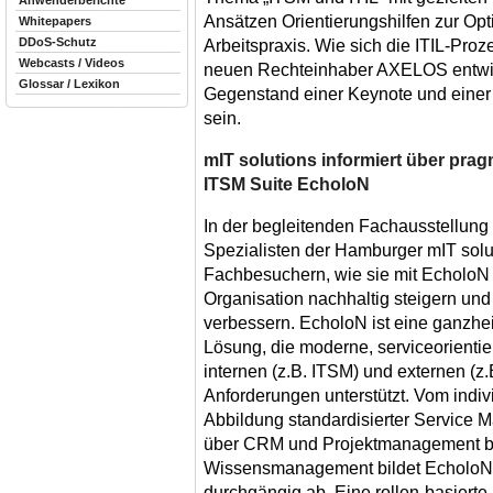
Anwenderberichte
Ansätzen Orientierungshilfen zur Opt
Whitepapers
DDoS-Schutz
Arbeitspraxis. Wie sich die ITIL-Pro
Webcasts / Videos
neuen Rechteinhaber AXELOS entwic
Glossar / Lexikon
Gegenstand einer Keynote und eine
sein.
mIT solutions informiert über pra
ITSM Suite EcholoN
In der begleitenden Fachausstellun
Spezialisten der Hamburger mIT so
Fachbesuchern, wie sie mit EcholoN d
Organisation nachhaltig steigern und 
verbessern. EcholoN ist eine ganzhe
Lösung, die moderne, serviceorienti
internen (z.B. ITSM) und externen (z
Anforderungen unterstützt. Vom indi
Abbildung standardisierter Service
über CRM und Projektmanagement bi
Wissensmanagement bildet EcholoN a
durchgängig ab. Eine rollen-basierte 