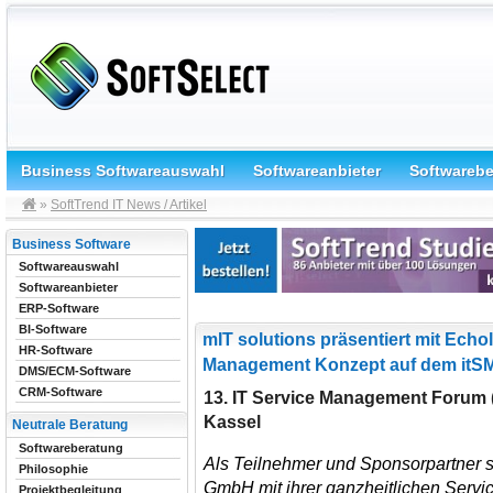
Business Softwareauswahl
Softwareanbieter
Softwareb
»
SoftTrend IT News / Artikel
Business Software
Softwareauswahl
Softwareanbieter
ERP-Software
BI-Software
mIT solutions präsentiert mit Echo
HR-Software
Management Konzept auf dem itS
DMS/ECM-Software
CRM-Software
13. IT Service Management Forum 
Kassel
Neutrale Beratung
Softwareberatung
Als Teilnehmer und Sponsorpartner s
Philosophie
GmbH
mit ihrer ganzheitlichen Ser
Projektbegleitung