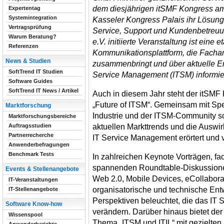
dem diesjährigen itSMF Kongress a
Expertentag
Systemintegration
Kasseler Kongress Palais ihr Lösun
Vertragsprüfung
Service, Support und Kundenbetreuu
Warum Beratung?
e.V. initiierte Veranstaltung ist eine 
Referenzen
Kommunikationsplattform, die Facha
News & Studien
zusammenbringt und über aktuelle 
SoftTrend IT Studien
Service Management (ITSM) informier
Software Guides
SoftTrend IT News / Artikel
Auch in diesem Jahr steht der itSMF
„Future of ITSM“. Gemeinsam mit Spe
Marktforschung
Industrie und der ITSM-Community so
Marktforschungsbereiche
aktuellen Markttrends und die Auswi
Auftragsstudien
Partnerrecherche
IT Service Management erörtert und v
Anwenderbefragungen
Benchmark Tests
In zahlreichen Keynote Vorträgen, f
spannenden Roundtable-Diskussione
Events & Stellenangebote
Web 2.0, Mobile Devices, eCollabor
IT-Veranstaltungen
organisatorische und technische En
IT-Stellenangebote
Perspektiven beleuchtet, die das IT
Software Know-how
verändern. Darüber hinaus bietet de
Wissenspool
Thema „ITSM und ITIL“ mit gezielten