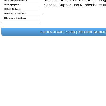
Anwenderberichte
Service, Support und Kundenbetreuu
Whitepapers
DDoS-Schutz
Webcasts / Videos
Glossar / Lexikon
Business Software
|
Kontakt
|
Impressum
|
Datensch