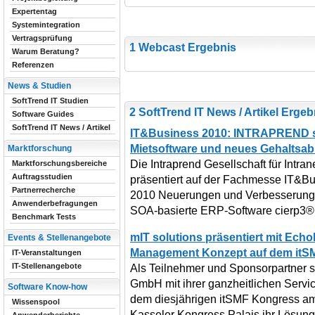
Expertentag
Systemintegration
Vertragsprüfung
1 Webcast Ergebnis
Warum Beratung?
Referenzen
News & Studien
SoftTrend IT Studien
2 SoftTrend IT News / Artikel Erge
Software Guides
SoftTrend IT News / Artikel
IT&Business 2010: INTRAPREND ste
Mietsoftware und neues Gehaltsa
Marktforschung
Die Intraprend Gesellschaft für Int
Marktforschungsbereiche
Auftragsstudien
präsentiert auf der Fachmesse IT&Bu
Partnerrecherche
2010 Neuerungen und Verbesserunge
Anwenderbefragungen
SOA-basierte ERP-Software cierp3®
Benchmark Tests
mIT solutions präsentiert mit Echo
Events & Stellenangebote
Management Konzept auf dem itS
IT-Veranstaltungen
IT-Stellenangebote
Als Teilnehmer und Sponsorpartner s
GmbH mit ihrer ganzheitlichen Serv
Software Know-how
dem diesjährigen itSMF Kongress a
Wissenspool
Kasseler Kongress Palais ihr Lösun