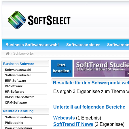
Business Softwareauswahl
Softwareanbieter
Softwareb
»
Schlagwörter
Business Software
Softwareauswahl
Softwareanbieter
ERP-Software
Resultate für den Schwerpunkt web
BI-Software
Es ergab 3 Ergebnisse zum Thema w
HR-Software
DMS/ECM-Software
CRM-Software
Unterteilt auf folgenden Bereiche
Neutrale Beratung
Webcasts
(1 Ergebnis)
Softwareberatung
Philosophie
SoftTrend IT News
(2 Ergebnisse)
Projektbegleitung