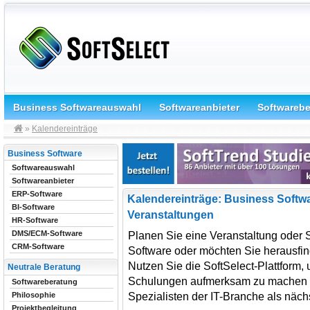
Business Softwareauswahl
Softwareanbieter
Softwareb
»
Kalendereinträge
Business Software
Softwareauswahl
Softwareanbieter
ERP-Software
Kalendereinträge: Business Softw
BI-Software
Veranstaltungen
HR-Software
DMS/ECM-Software
Planen Sie eine Veranstaltung oder
CRM-Software
Software oder möchten Sie herausfind
Nutzen Sie die SoftSelect-Plattform,
Neutrale Beratung
Schulungen aufmerksam zu machen od
Softwareberatung
Spezialisten der IT-Branche als n
Philosophie
Projektbegleitung