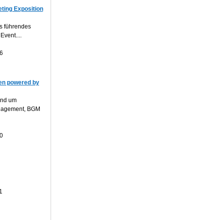
ting Exposition
s führendes
Event....
6
n powered by
und um
anagement, BGM
0
1