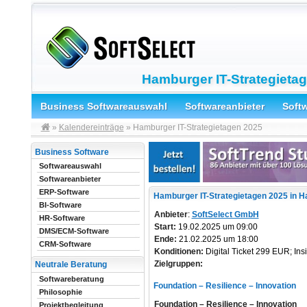
Hamburger IT-Strategieta
Business Softwareauswahl
Softwareanbieter
Soft
»
Kalendereinträge
» Hamburger IT-Strategietagen 2025
Business Software
Softwareauswahl
Softwareanbieter
ERP-Software
Hamburger IT-Strategietagen 2025 in H
BI-Software
Anbieter
:
SoftSelect GmbH
HR-Software
Start:
19.02.2025 um 09:00
DMS/ECM-Software
Ende:
21.02.2025 um 18:00
CRM-Software
Konditionen:
Digital Ticket 299 EUR; Ins
Zielgruppen:
Neutrale Beratung
Softwareberatung
Foundation – Resilience – Innovation
Philosophie
Foundation – Resilience – Innovation
Projektbegleitung