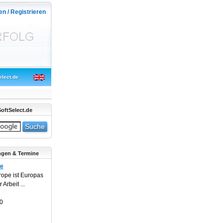
en / Registrieren
elect.de
oftSelect.de
ngen & Termine
pe
rope ist Europas
Arbeit ...
0