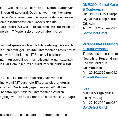
DMEXCO - Digital Marke
n – wie aktuell AI – geraten die Kernaufgaben von
& Conference
l in den Hintergrund. Doch nur wenn Architekturen
Die DMEXCO ist Europa
d, Data-Management und Dataquality stimmen sowie
Digital Marketing & Tech 
eme zusammenspielen, lassen sich die
Ort: Köln
iale heben. Wir wollen diskutieren, welche wichtigen
Am: 23.09.2026 um 08:0
wie sich IT-Modernisierungsvorhaben richtig
SoftSelect GmbH
Personalmesse Münche
 Geschäftsprozess ohne IT-Unterstützung. Das macht
Zukunft Personal
rn auch anfälliger. Um ihre Unternehmen resilienter zu
Trends und Lösungen r
b weit mehr tun, als IT-Security-Lösungen
Recruiting, Personalm
nahmen sowohl technisch als auch organisatorisch
und Weiterbildun...
aller Coleur schützen, steht im Mittelpunkt vieler
Ort: München
Am: 20.10.2026 um 09:0
Zukunft Personal
le Geschäftsmodelle umsetzen, auch wenn die
 wie hilft IT durch die Effizienzsteigerungen, in
ichen. Der Ansatz „Irgendwas mit AI“ hilft hier nur
it-sa
he nachhaltigen Ansätze Unternehmen wirklich
it-sa: 365 Tage online....
gelegt werden muss, damit es auch mit der AI klappt.
Ort: Nürnberg
Am: 27.10.2026 um 08:1
SoftSelect GmbH
 Influencer, um das gesamte Unternehmen auf die