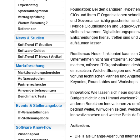
Expertentag
Foundation:
Bei den gängigen Hypetheme
Systemintegration
CIOs und Ihren IT-Organisationen schnel
Vertragsprüfung
und Governance richtig geschnitten sin
Warum Beratung?
Hybride Cloudlösungen und Legacy-Syst
Referenzen
vielbeschworenen Digitalisierungspotenz
Entscheidungen hier zu treffen sind und 
News & Studien
aufzäumen lassen.
SoftTrend IT Studien
Software Guides
Resilience:
Heute funktioniert kaum ein
SoftTrend IT News / Artikel
Unternehmen nicht nur effizienter, sonde
machen, müssen IT-Organisationen deshal
Marktforschung
einzusetzen. Welche Strategien und Maß
Marktforschungsbereiche
vor und technischen Pannen und Angriffen 
Auftragsstudien
Keynotes, Roundtables und Workshops.
Partnerrecherche
Anwenderbefragungen
Innovation:
Wie lassen sich neue digita
Benchmark Tests
Budgets nicht in den Himmel wachsen? Und
anderen Bereichen Innovationen zu ermögl
Events & Stellenangebote
bedingt weiter. Wir wollen zeigen, welc
IT-Veranstaltungen
innovativ machen und welche Basis dafür 
IT-Stellenangebote
Außerdem:
Software Know-how
Wissenspool
Die IT als Change-Agent und interner