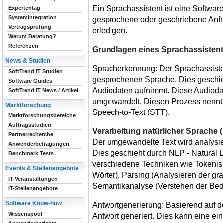
Ein Sprachassistent ist eine Software
Expertentag
Systemintegration
gesprochene oder geschriebene Anfr
Vertragsprüfung
erledigen.
Warum Beratung?
Referenzen
Grundlagen eines Sprachassisten
News & Studien
Spracherkennung: Der Sprachassiste
SoftTrend IT Studien
gesprochenen Sprache. Dies geschieh
Software Guides
Audiodaten aufnimmt. Diese Audioda
SoftTrend IT News / Artikel
umgewandelt. Diesen Prozess nenn
Marktforschung
Speech-to-Text (STT).
Marktforschungsbereiche
Auftragsstudien
Verarbeitung natürlicher Sprache 
Partnerrecherche
Der umgewandelte Text wird analysie
Anwenderbefragungen
Dies geschieht durch NLP - Natural
Benchmark Tests
verschiedene Techniken wie Tokenisi
Events & Stellenangebote
Wörter), Parsing (Analysieren der gr
IT-Veranstaltungen
Semantikanalyse (Verstehen der Bed
IT-Stellenangebote
Software Know-how
Antwortgenerierung: Basierend auf d
Wissenspool
Antwort generiert. Dies kann eine ein