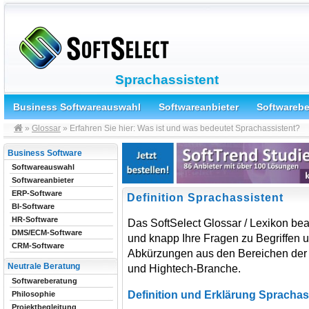
Sprachassistent
Business Softwareauswahl
Softwareanbieter
Softwareb
»
Glossar
» Erfahren Sie hier: Was ist und was bedeutet Sprachassistent?
Business Software
Softwareauswahl
Softwareanbieter
ERP-Software
Definition Sprachassistent
BI-Software
HR-Software
Das SoftSelect Glossar / Lexikon bea
DMS/ECM-Software
und knapp Ihre Fragen zu Begriffen 
CRM-Software
Abkürzungen aus den Bereichen der 
Neutrale Beratung
und Hightech-Branche.
Softwareberatung
Definition und Erklärung Sprachas
Philosophie
Projektbegleitung