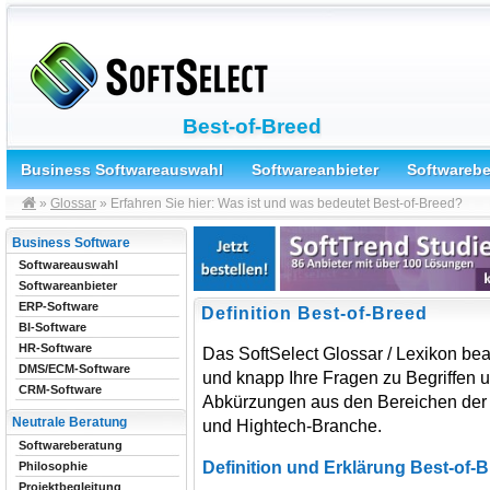
Best-of-Breed
Business Softwareauswahl
Softwareanbieter
Softwareb
»
Glossar
» Erfahren Sie hier: Was ist und was bedeutet Best-of-Breed?
Business Software
Softwareauswahl
Softwareanbieter
ERP-Software
Definition Best-of-Breed
BI-Software
HR-Software
Das SoftSelect Glossar / Lexikon bea
DMS/ECM-Software
und knapp Ihre Fragen zu Begriffen 
CRM-Software
Abkürzungen aus den Bereichen der 
Neutrale Beratung
und Hightech-Branche.
Softwareberatung
Definition und Erklärung Best-of-B
Philosophie
Projektbegleitung