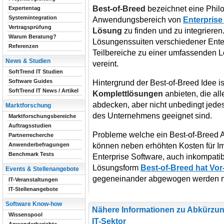
Best-of-Breed
bezeichnet eine Philo
Expertentag
Systemintegration
Anwendungsbereich von
Enterprise
Vertragsprüfung
Lösung
zu finden und zu integriere
Warum Beratung?
Lösungenssuiten verschiedener Enter
Referenzen
Teilbereiche zu einer umfassenden
News & Studien
vereint.
SoftTrend IT Studien
Software Guides
Hintergrund der Best-of-Breed Idee i
SoftTrend IT News / Artikel
Komplettlösungen
anbieten, die all
abdecken, aber nicht unbedingt jede
Marktforschung
des Unternehmens geeignet sind.
Marktforschungsbereiche
Auftragsstudien
Probleme welche ein Best-of-Breed A
Partnerrecherche
können neben erhöhten Kosten für I
Anwenderbefragungen
Benchmark Tests
Enterprise Software, auch inkompatibl
Lösungsform
Best-of-Breed hat Vor
Events & Stellenangebote
gegeneinander abgewogen werden 
IT-Veranstaltungen
IT-Stellenangebote
Software Know-how
Nähere Informationen zu Abkürzun
Wissenspool
IT-Sektor