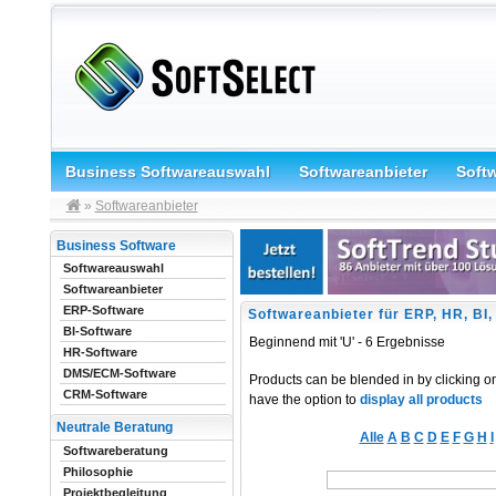
Business Softwareauswahl
Softwareanbieter
Soft
»
Softwareanbieter
Business Software
Softwareauswahl
Softwareanbieter
ERP-Software
Softwareanbieter für ERP, HR, BI
BI-Software
Beginnend mit 'U' - 6 Ergebnisse
HR-Software
DMS/ECM-Software
Products can be blended in by clicking o
CRM-Software
have the option to
display all products
Neutrale Beratung
Alle
A
B
C
D
E
F
G
H
I
Softwareberatung
Philosophie
Projektbegleitung