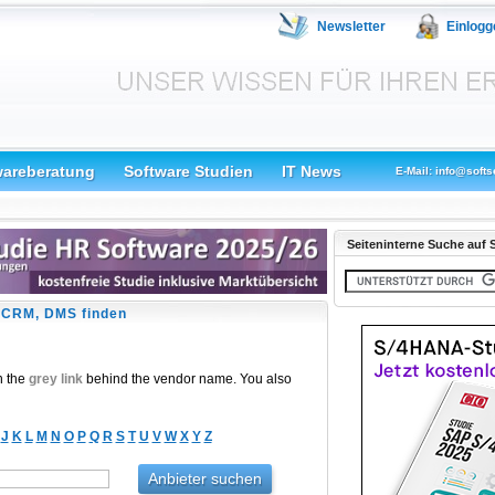
Newsletter
Einlogg
wareberatung
Software Studien
IT News
E-Mail: info@softs
Seiteninterne Suche auf S
, CRM, DMS finden
n the
grey link
behind the vendor name. You also
J
K
L
M
N
O
P
Q
R
S
T
U
V
W
X
Y
Z