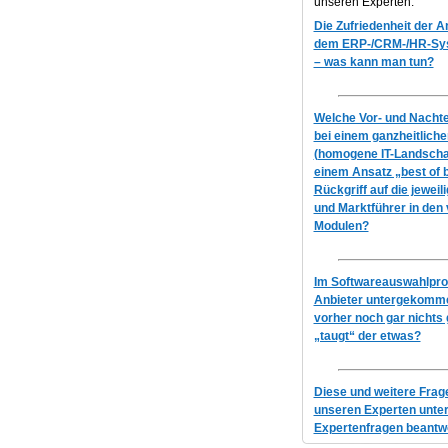
unseren Experten.
Die Zufriedenheit der 
dem ERP-/CRM-/HR-Syst
– was kann man tun?
Welche Vor- und Nachtei
bei einem ganzheitlich
(homogene IT-Landscha
einem Ansatz „best of 
Rückgriff auf die jeweil
und Marktführer in den
Modulen?
Im Softwareauswahlproz
Anbieter untergekomme
vorher noch gar nichts 
„taugt“ der etwas?
Diese und weitere Fra
unseren Experten unte
Expertenfragen beantwo