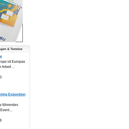
ngen & Termine
pe
rope ist Europas
Arbeit ...
0
ting Exposition
s führendes
Event....
6