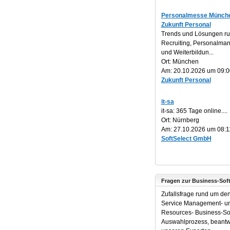
Personalmesse Münche
Zukunft Personal
Trends und Lösungen r
Recruiting, Personalm
und Weiterbildun...
Ort: München
Am: 20.10.2026 um 09:0
Zukunft Personal
it-sa
it-sa: 365 Tage online....
Ort: Nürnberg
Am: 27.10.2026 um 08:1
SoftSelect GmbH
Fragen zur Business-Sof
Zufallsfrage rund um de
Service Management- 
Resources- Business-So
Auswahlprozess, beantw