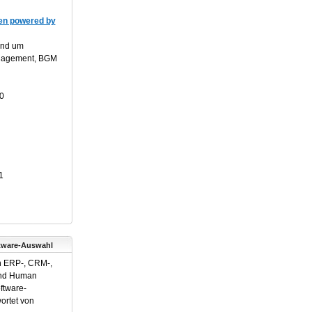
n powered by
und um
anagement, BGM
0
1
tware-Auswahl
n ERP-, CRM-,
und Human
ftware-
ortet von