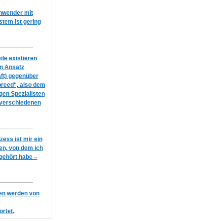
Anwender mit
em ist gering
le existieren
en Ansatz
ft) gegenüber
breed“, also dem
igen Spezialisten
 verschiedenen
ess ist mir ein
n, von dem ich
gehört habe –
gen werden von
r
rtet.