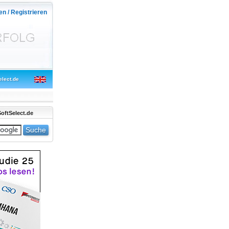
en / Registrieren
elect.de
oftSelect.de