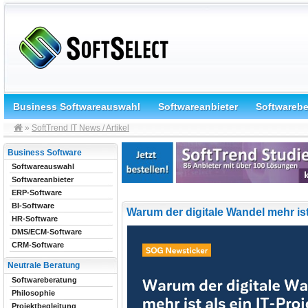
Business Softwareauswahl
Softwareanbieter
Softwareb
»
SoftTrend IT News / Artikel
Business Software
Softwareauswahl
Softwareanbieter
ERP-Software
BI-Software
Warum der digitale Wandel mehr ist 
HR-Software
DMS/ECM-Software
CRM-Software
Neutrale Beratung
Softwareberatung
Philosophie
Projektbegleitung