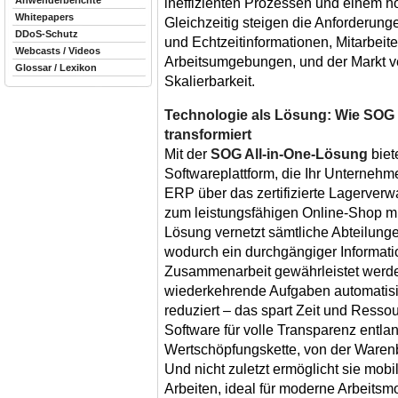
Anwenderberichte
ineffizienten Prozessen und einem 
Whitepapers
Gleichzeitig steigen die Anforderun
DDoS-Schutz
und Echtzeitinformationen, Mitarbeit
Webcasts / Videos
Arbeitsumgebungen, und der Markt ve
Glossar / Lexikon
Skalierbarkeit.
Technologie als Lösung: Wie SOG 
transformiert
Mit der
SOG All-in-One-Lösung
biet
Softwareplattform, die Ihr Unternehme
ERP über das zertifizierte Lagerve
zum leistungsfähigen Online-Shop mi
Lösung vernetzt sämtliche Abteilung
wodurch ein durchgängiger Informati
Zusammenarbeit gewährleistet werde
wiederkehrende Aufgaben automatisie
reduziert – das spart Zeit und Resso
Software für volle Transparenz entla
Wertschöpfungskette, von der Warenb
Und nicht zuletzt ermöglicht sie mob
Arbeiten, ideal für moderne Arbeitsmo