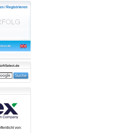
en / Registrieren
elect.de
oftSelect.de
ffentlicht von: