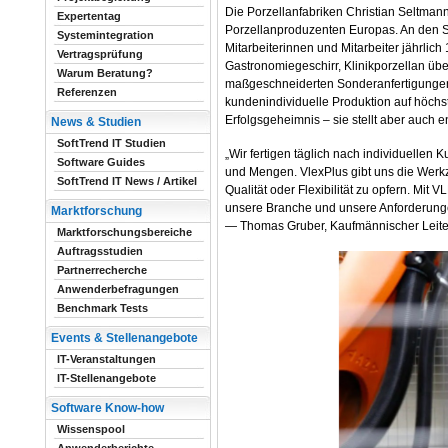
Die Porzellanfabriken Christian Seltma
Expertentag
Porzellanproduzenten Europas. An den S
Systemintegration
Mitarbeiterinnen und Mitarbeiter jährlich
Vertragsprüfung
Gastronomiegeschirr, Klinikporzellan übe
Warum Beratung?
maßgeschneiderten Sonderanfertigungen:
Referenzen
kundenindividuelle Produktion auf höchste
Erfolgsgeheimnis – sie stellt aber auc
News & Studien
SoftTrend IT Studien
„Wir fertigen täglich nach individuelle
Software Guides
und Mengen. VlexPlus gibt uns die Werkze
SoftTrend IT News / Artikel
Qualität oder Flexibilität zu opfern. Mit 
unsere Branche und unsere Anforderunge
Marktforschung
— Thomas Gruber, Kaufmännischer Leiter
Marktforschungsbereiche
Auftragsstudien
Partnerrecherche
Anwenderbefragungen
Benchmark Tests
Events & Stellenangebote
IT-Veranstaltungen
IT-Stellenangebote
Software Know-how
Wissenspool