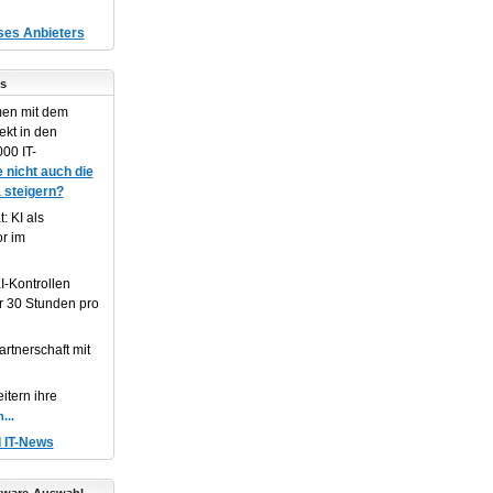
eses Anbieters
s
en mit dem
ekt in den
00 IT-
 nicht auch die
 steigern?
: KI als
or im
I-Kontrollen
r 30 Stunden pro
artnerschaft mit
itern ihre
d IT-News