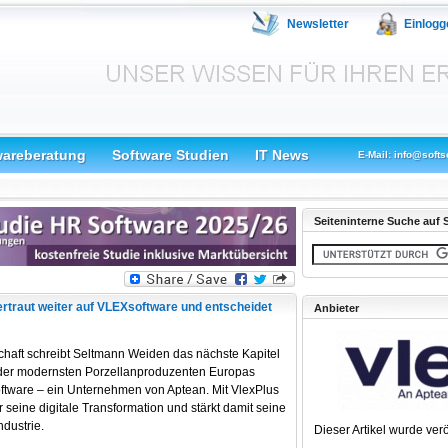
Newsletter
Einlogg
wareberatung
Software Studien
IT News
E-Mail: info@softs
Seiteninterne Suche auf S
rtraut weiter auf VLEXsoftware und entscheidet
Anbieter
schaft schreibt Seltmann Weiden das nächste Kapitel
r der modernsten Porzellanproduzenten Europas
ftware – ein Unternehmen von Aptean. Mit VlexPlus
seine digitale Transformation und stärkt damit seine
ndustrie.
Dieser Artikel wurde verö