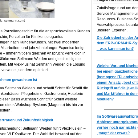
Fragen zur Business-Sof
Zufallsfrage rund um de
Service Management- 
Resources- Business-So
ild: seltmann.com)
Auswahlprozess, beantw
unseren Experten.
 Porzellangeschirr für die anspruchsvollsten Kunden
irr, Porzellan für Kliniken, elegantes
Die Zufriedenheit der 
igungen nach Kundenwunsch. Mit zwei modernen
dem ERP-/CRM-/HR-Syst
Mitarbeitern und jahrzehntelanger Expertise fertigt
– was kann man tun?
le – immer mit dem gleichen Anspruch: Perfektion in
e Stärke von Seltmann Weiden und gleichzeitig die
tem. Mit VlexPlus hat Seltmann Weiden die Lösung
Welche Vor- und Nachtei
 verwaltet, sondern optimiert.
bei einem ganzheitlich
(homogene IT-Landscha
nehmen gewachsen ist
einem Ansatz „best of 
a Seltmann Weiden und schafft Schritt für Schritt die
Rückgriff auf die jeweil
Krankenhäuser, Pflegeheime, Gastronomie, Hotelerie
und Marktführer in den
ieser Basis wuchsen Schritt für Schritt weitere
Modulen?
ation eines Webshop-Systems (Magento) bis hin zur
istern.
Im Softwareauswahlproz
ertrauen und Zukunftsfähigkeit
Anbieter untergekomme
vorher noch gar nichts 
Entscheidung: Seltmann Weiden führt VlexPlus ein –
„taugt“ der etwas?
von VLEXsoftware. Die Wahl fiel bewusst auf den