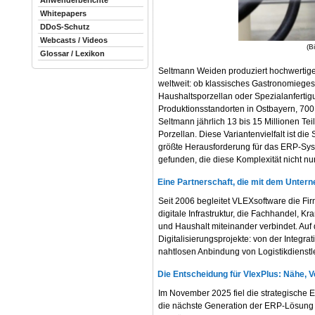
Anwenderberichte
Whitepapers
DDoS-Schutz
Webcasts / Videos
(B
Glossar / Lexikon
Seltmann Weiden produziert hochwertiges
weltweit: ob klassisches Gastronomiegesch
Haushaltsporzellan oder Spezialanfert
Produktionsstandorten in Ostbayern, 700 
Seltmann jährlich 13 bis 15 Millionen Tei
Porzellan. Diese Variantenvielfalt ist di
größte Herausforderung für das ERP-Sys
gefunden, die diese Komplexität nicht nur
Eine Partnerschaft, die mit dem Unter
Seit 2006 begleitet VLEXsoftware die Firm
digitale Infrastruktur, die Fachhandel, 
und Haushalt miteinander verbindet. Auf d
Digitalisierungsprojekte: von der Integr
nahtlosen Anbindung von Logistikdienstle
Die Entscheidung für VlexPlus: Nähe, V
Im November 2025 fiel die strategische 
die nächste Generation der ERP-Lösung 