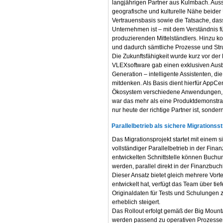
langjährigen Partner aus Kulmbach. Auss
geografische und kulturelle Nähe beide
Vertrauensbasis sowie die Tatsache, das
Unternehmen ist – mit dem Verständnis f
produzierenden Mittelständlers. Hinzu k
und dadurch sämtliche Prozesse und Str
Die Zukunftsfähigkeit wurde kurz vor der
VLEXsoftware gab einen exklusiven Ausbl
Generation – intelligente Assistenten, di
mitdenken. Als Basis dient hierfür AppCent
Ökosystem verschiedene Anwendungen, D
war das mehr als eine Produktdemonstrat
nur heute der richtige Partner ist, sonder
Parallelbetrieb als sichere Migrationsst
Das Migrationsprojekt startet mit einem 
vollständiger Parallelbetrieb in der Fin
entwickelten Schnittstelle können Buchu
werden, parallel direkt in der Finanzbu
Dieser Ansatz bietet gleich mehrere Vorte
entwickelt hat, verfügt das Team über t
Originaldaten für Tests und Schulungen z
erheblich steigert.
Das Rollout erfolgt gemäß der Big Mount
werden passend zu operativen Prozessen 