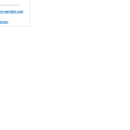
gen werden von
r
rtet.