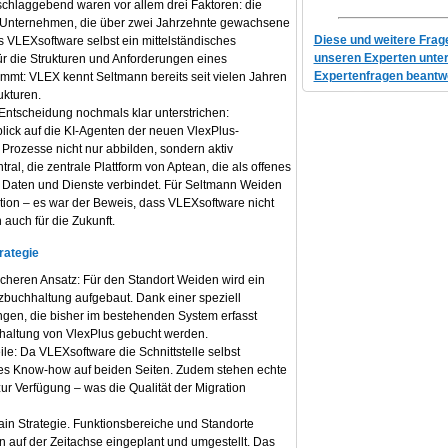
chlaggebend waren vor allem drei Faktoren: die
r Unternehmen, die über zwei Jahrzehnte gewachsene
Diese und weitere Fra
s VLEXsoftware selbst ein mittelständisches
unseren Experten unte
ür die Strukturen und Anforderungen eines
Expertenfragen beantwo
ommt: VLEX kennt Seltmann bereits seit vielen Jahren
ukturen.
 Entscheidung nochmals klar unterstrichen:
ick auf die KI-Agenten der neuen VlexPlus-
e Prozesse nicht nur abbilden, sondern aktiv
ral, die zentrale Plattform von Aptean, die als offenes
aten und Dienste verbindet. Für Seltmann Weiden
ion – es war der Beweis, dass VLEXsoftware nicht
n auch für die Zukunft.
rategie
sicheren Ansatz: Für den Standort Weiden wird ein
anzbuchhaltung aufgebaut. Dank einer speziell
ngen, die bisher im bestehenden System erfasst
chhaltung von VlexPlus gebucht werden.
ile: Da VLEXsoftware die Schnittstelle selbst
iefes Know-how auf beiden Seiten. Zudem stehen echte
ur Verfügung – was die Qualität der Migration
ain Strategie. Funktionsbereiche und Standorte
auf der Zeitachse eingeplant und umgestellt. Das