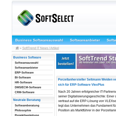
Business Softwareauswahl
Softwareanbieter
Soft
»
SoftTrend IT News / Artikel
Business Software
Softwareauswahl
Softwareanbieter
ERP-Software
BI-Software
Porzellanhersteller Seltmann Weiden ve
HR-Software
sich für ERP-Software VlexPlus
DMS/ECM-Software
Nach 20 Jahren erfolgreicher IT-Partner
CRM-Software
seiner Digitalisierungsgeschichte: Eine
Neutrale Beratung
vertraut auf die ERP-Lösung von VLEXso
legt das Unternehmen das Fundament für 
Softwareberatung
Position als Marktführer in der Porzellani
Philosophie
Projektbegleitung