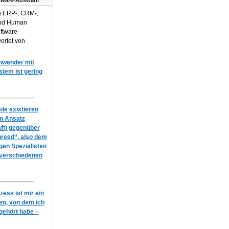
tware-Auswahl
n ERP-, CRM-,
und Human
ftware-
ortet von
Anwender mit
em ist gering
le existieren
en Ansatz
ft) gegenüber
breed“, also dem
igen Spezialisten
 verschiedenen
ess ist mir ein
n, von dem ich
gehört habe –