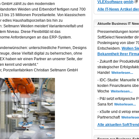
VLEXsoftware gmbh
nn GmbH zählt zu den modernsten
tandorten Weiden und Erbendorf fertigen rund 700
Alle IT-News Artikel di
 13 bis 15 Millionen Porzellanteile. Von klassischem
r edles Haushaltsporzellan bis hin zu
Aktuelle Business IT New
 Seltmann Weiden meistert Variantenvielfalt und
m Niveau. Diese Flexibilität ist das
Pressemeldungen komm
h enorme Anforderungen an das ERP-System.
SoftSelect Newsletter dir
Posteingang von über 70
n Kundenwünschen: unterschiedliche Formen, Designs
Entscheidern.
Wollen Sie
uge, diese Vielfalt digital zu beherrschen, ohne
Bekanntheit Ihrer Firma
VLEX haben wir einen Partner an unserer Seite, der
Zukunft der Produktivität
n kennt und versteht.“
strategischer Erfolgsfakt
, Porzellanfabriken Christian Seltmann GmbH
Handel
IDC-Studie: Manuelle K
kosten Finanzteams übe
Woche
P&I setzt erfolgreiche P
Sana fort
xSuite und d.velop erwe
Partnerschaft
Alle aktuellen SoftTren