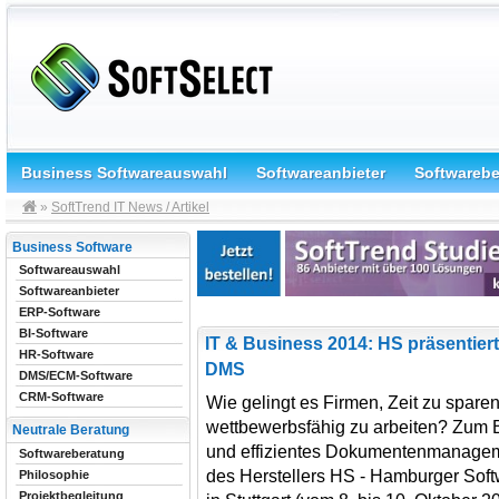
Business Softwareauswahl
Softwareanbieter
Softwareb
»
SoftTrend IT News / Artikel
Business Software
Softwareauswahl
Softwareanbieter
ERP-Software
BI-Software
IT & Business 2014: HS präsentiert
HR-Software
DMS
DMS/ECM-Software
CRM-Software
Wie gelingt es Firmen, Zeit zu spar
wettbewerbsfähig zu arbeiten? Zum Be
Neutrale Beratung
und effizientes Dokumentenmanagem
Softwareberatung
des Herstellers HS - Hamburger Softw
Philosophie
Projektbegleitung