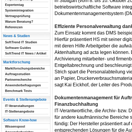
in Stuttgart (vom 8. bis 10. Oktober 20
Expertentag
betriebswirtschaftliche Software integ
Systemintegration
Dokumentenmanagementsystem (DMS
Vertragsprüfung
Warum Beratung?
Effiziente Personalverwaltung dank
Referenzen
Zum Einsatz kommt das DMS beispiel
News & Studien
Hierfür präsentiert HS mit seiner dig
SoftTrend IT Studien
mit deren Hilfe Arbeitgeber die auf
Software Guides
Aktenhaltung ad acta legen können. 
SoftTrend IT News / Artikel
Archivierung mitarbeiter- und firme
Marktforschung
Entgeltabrechnung und beschleunigt 
Marktforschungsbereiche
Strich spart die Personalabteilung vi
Auftragsstudien
an Papier, Druckerverbrauchsmaterial
Partnerrecherche
sagt Kai Eickhof, der Leiter des Pr
Anwenderbefragungen
Benchmark Tests
Dokumentenmanagement für Auftr
Events & Stellenangebote
Finanzbuchhaltung
IT-Veranstaltungen
IT-Verantwortliche, die Archiv- bz
IT-Stellenangebote
für andere kaufmännische Bereiche 
Software Know-how
fündig: Der Hersteller präsentiert auf
Wissenspool
entsprechenden Lösungen für die Au