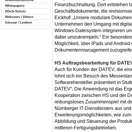
Anwenderberichte
Finanzbuchhaltung. Dort entstehen l
Whitepapers
Geschäftsdokumente, die revisionss
DDoS-Schutz
Eickhof: „Unsere modulare Dokumen
Webcasts / Videos
Glossar / Lexikon
Unternehmen den Umgang mit digital
Windows-Dateisystem integrieren und
dabei umzukrempeln.“ Ein besonderes 
Möglichkeit, über iPads und Android-
Dokumentenmanagement zuzugreife
HS Auftragsbearbeitung für DATE
Auch für Kunden der DATEV, die ein
lohnt sich ein Besuch des Messesta
Softwarehersteller präsentiert in Stut
DATEV“. Die Anwendung ist das Erge
Kooperation zwischen HS und der DA
reibungsloses Zusammenspiel mit d
Nürnberger IT-Dienstleisters aus und
Erweiterungsmöglichkeiten, wie zum
Abbildung und Steuerung der Produk
mittleren Fertigungsbetrieben.