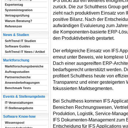
IFS blickt auf ein weiteres erfolgre
Expertentag
zurück. Die zur Schulthess Group g
Systemintegration
zieht nach produktivem Einsatz von 
Vertragsprüfung
positive Bilanz. Nach der Entscheid
Warum Beratung?
aufwändigen Evaluierung zum Jahre
Referenzen
die Komponenten-basierte ERP-Lösu
News & Studien
den Produktivbetrieb gestartet.
SoftTrend IT Studien
Software Guides
Der erfolgreiche Einsatz von IFS Appl
SoftTrend IT News / Artikel
erneut unter Beweis, wie komplexe 
Marktforschung
Dach einer ausgereiften ERP-Archite
Marktforschungsbereiche
bedarfsgerecht unterstützt werden. 
Auftragsstudien
profitiert Schulthess heute von effiz
Partnerrecherche
Transparenz und einer gesteigerten 
Anwenderbefragungen
fokussierten Marktsegmenten.
Benchmark Tests
Events & Stellenangebote
Bei Schulthess kommen IFS Applica
IT-Veranstaltungen
Bereichen Rechnungswesen, Vertrieb
IT-Stellenangebote
Produktion, Logistik, Service-Manag
Software Know-how
IFS Dokumenten-Management zum Ei
Wissenspool
Entscheidung für IFS Applications w