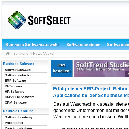
Business Softwareauswahl
Softwareanbieter
Softwareb
»
SoftTrend IT News / Artikel
Business Software
Softwareauswahl
Softwareanbieter
ERP-Software
BI-Software
Erfolgreiches ERP-Projekt: Reibun
HR-Software
Applications bei der Schulthess 
DMS/ECM-Software
CRM-Software
Das auf Waschtechnik spezialisierte
gehörende Unternehmen hat mit der U
Neutrale Beratung
Weichen für eine noch bessere Wettbe
Softwareberatung
Philosophie
Projektbegleitung