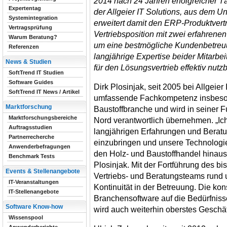
2014 nach 24 Jahren erfolgreicher Tät
Expertentag
der Allgeier IT Solutions, aus dem U
Systemintegration
erweitert damit den ERP-Produktvertr
Vertragsprüfung
Vertriebsposition mit zwei erfahrenen
Warum Beratung?
um eine bestmögliche Kundenbetreuu
Referenzen
langjährige Expertise beider Mitarbe
News & Studien
für den Lösungsvertrieb effektiv nut
SoftTrend IT Studien
Software Guides
Dirk Plosinjak, seit 2005 bei Allgeier 
SoftTrend IT News / Artikel
umfassende Fachkompetenz insbeson
Marktforschung
Baustoffbranche und wird in seiner F
Marktforschungsbereiche
Nord verantwortlich übernehmen. „Ich
Auftragsstudien
langjährigen Erfahrungen und Beratu
Partnerrecherche
einzubringen und unsere Technologi
Anwenderbefragungen
den Holz- und Baustoffhandel hinaus 
Benchmark Tests
Plosinjak. Mit der Fortführung des bi
Events & Stellenangebote
Vertriebs- und Beratungsteams rund u
IT-Veranstaltungen
Kontinuität in der Betreuung. Die ko
IT-Stellenangebote
Branchensoftware auf die Bedürfniss
Software Know-how
wird auch weiterhin oberstes Geschäf
Wissenspool