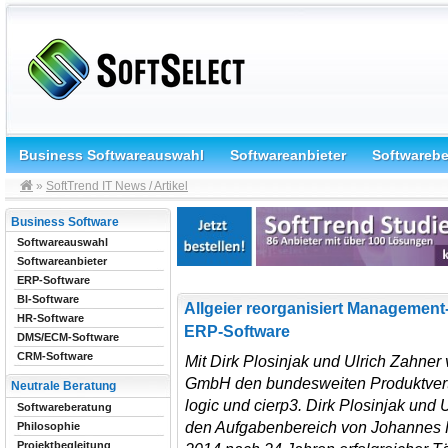
Business Softwareauswahl
Softwareanbieter
Softwareb
»
SoftTrend IT News / Artikel
Business Software
Softwareauswahl
Softwareanbieter
ERP-Software
BI-Software
Allgeier reorganisiert Management
HR-Software
ERP-Software
DMS/ECM-Software
CRM-Software
Mit Dirk Plosinjak und Ulrich Zahner v
GmbH den bundesweiten Produktvert
Neutrale Beratung
logic und cierp3. Dirk Plosinjak und
Softwareberatung
den Aufgabenbereich von Johannes 
Philosophie
Projektbegleitung