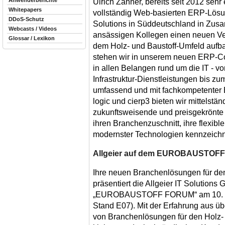
Anwenderberichte
Ulrich Zahner, bereits seit 2012 sehr 
Whitepapers
vollständig Web-basierten ERP-Lösung 
DDoS-Schutz
Solutions in Süddeutschland in Zusa
Webcasts / Videos
ansässigen Kollegen einen neuen Ver
Glossar / Lexikon
dem Holz- und Baustoff-Umfeld aufbau
stehen wir in unserem neuen ERP-
in allen Belangen rund um die IT - 
Infrastruktur-Dienstleistungen bis zu
umfassend und mit fachkompetenter B
logic und cierp3 bieten wir mittelst
zukunftsweisende und preisgekrönte 
ihren Branchenzuschnitt, ihre flexibl
modernster Technologien kennzeichne
Allgeier auf dem EUROBAUSTOFF
Ihre neuen Branchenlösungen für de
präsentiert die Allgeier IT Solution
„EUROBAUSTOFF FORUM“ am 10. und
Stand E07). Mit der Erfahrung aus ü
von Branchenlösungen für den Holz-