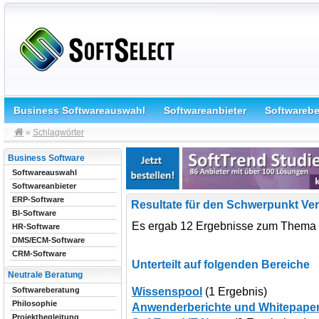
Business Softwareauswahl
Softwareanbieter
Softwareb
»
Schlagwörter
Business Software
Softwareauswahl
Softwareanbieter
ERP-Software
Resultate für den Schwerpunkt Ver
BI-Software
Es ergab 12 Ergebnisse zum Thema 
HR-Software
DMS/ECM-Software
CRM-Software
Unterteilt auf folgenden Bereiche
Neutrale Beratung
Wissenspool
(1 Ergebnis)
Softwareberatung
Philosophie
Anwenderberichte und Whitepape
Projektbegleitung