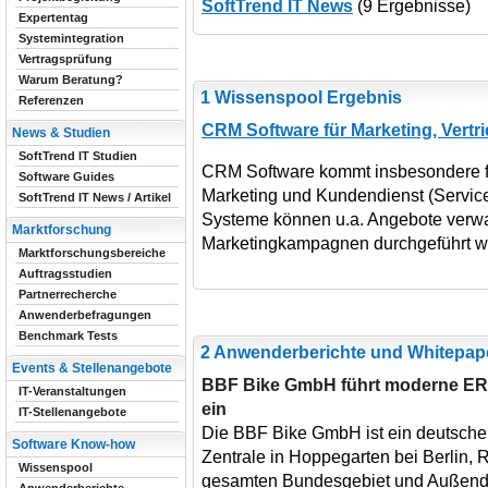
SoftTrend IT News
(9 Ergebnisse)
Expertentag
Systemintegration
Vertragsprüfung
Warum Beratung?
1 Wissenspool Ergebnis
Referenzen
CRM Software für Marketing, Vertr
News & Studien
SoftTrend IT Studien
CRM Software kommt insbesondere fü
Software Guides
Marketing und Kundendienst (Servic
SoftTrend IT News / Artikel
Systeme können u.a. Angebote verwal
Marktforschung
Marketingkampagnen durchgeführt w
Marktforschungsbereiche
Auftragsstudien
Partnerrecherche
Anwenderbefragungen
Benchmark Tests
2 Anwenderberichte und Whitepap
Events & Stellenangebote
BBF Bike GmbH führt moderne ER
IT-Veranstaltungen
ein
IT-Stellenangebote
Die BBF Bike GmbH ist ein deutsche
Software Know-how
Zentrale in Hoppegarten bei Berlin,
Wissenspool
gesamten Bundesgebiet und Außendie