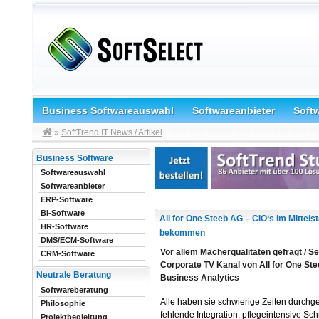
Business Softwareauswahl
Softwareanbieter
Soft
»
SoftTrend IT News / Artikel
Business Software
Softwareauswahl
Softwareanbieter
ERP-Software
BI-Software
All for One Steeb AG – CIO‘s im Mittels
HR-Software
bekommen
DMS/ECM-Software
Vor allem Macherqualitäten gefragt / Se
CRM-Software
Corporate TV Kanal von All for One Stee
Neutrale Beratung
Business Analytics
Softwareberatung
Alle haben sie schwierige Zeiten durchg
Philosophie
fehlende Integration, pflegeintensive Sc
Projektbegleitung