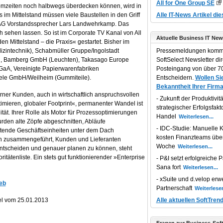
All for One Group SE
omzeiten noch halbwegs überdecken können, wird in
s im Mittelstand müssen viele Baustellen in den Griff
Alle IT-News Artikel di
 AG Vorstandssprecher Lars Landwehrkamp. Das
ch sehen lassen. So ist im Corporate TV Kanal von All
Aktuelle Business IT New
n Mittelstand – die Praxis« gestartet. Bisher im
izintechnik), Schabmüller Gruppe/Ingolstadt
Pressemeldungen komm
nn, Bamberg GmbH (Leuchten), Takasago Europe
SoftSelect Newsletter dir
GaA, Vereinigte Papierwarenfabriken
Posteingang von über 70
le GmbH/Weilheim (Gummiteile).
Entscheidern.
Wollen Sie
Bekanntheit Ihrer Firma
terner Kunden, auch in wirtschaftlich anspruchsvollen
Zukunft der Produktivität
imieren, globaler Footprint«, permanenter Wandel ist
strategischer Erfolgsfakt
ität. Ihrer Rolle als Motor für Prozessoptimierungen
Handel
wurden alte Zöpfe abgeschnitten, Abläufe
IDC-Studie: Manuelle K
beitende Geschäftseinheiten unter dem Dach
kosten Finanzteams übe
zusammengeführt, Kunden und Lieferanten
Woche
tscheiden und genauer planen zu können, steht
itätenliste. Ein stets gut funktionierender »Enterprise
P&I setzt erfolgreiche P
Sana fort
xSuite und d.velop erwe
eeb
Partnerschaft
el vom 25.01.2013
Alle aktuellen SoftTren