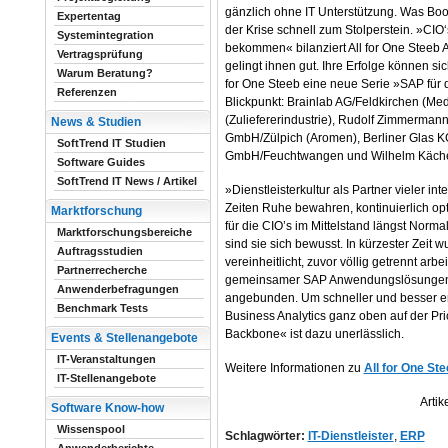
gänzlich ohne IT Unterstützung. Was Bo
Expertentag
der Krise schnell zum Stolperstein. »CIO‘
Systemintegration
bekommen« bilanziert All for One Steeb
Vertragsprüfung
gelingt ihnen gut. Ihre Erfolge können si
Warum Beratung?
for One Steeb eine neue Serie »SAP für de
Referenzen
Blickpunkt: Brainlab AG/Feldkirchen (Med
(Zuliefererindustrie), Rudolf Zimmerma
News & Studien
GmbH/Zülpich (Aromen), Berliner Glas K
SoftTrend IT Studien
GmbH/Feuchtwangen und Wilhelm Käche
Software Guides
SoftTrend IT News / Artikel
»Dienstleisterkultur als Partner vieler in
Zeiten Ruhe bewahren, kontinuierlich opt
Marktforschung
für die CIO’s im Mittelstand längst Normal
Marktforschungsbereiche
sind sie sich bewusst. In kürzester Zeit 
Auftragsstudien
vereinheitlicht, zuvor völlig getrennt ar
Partnerrecherche
gemeinsamer SAP Anwendungslösungen 
Anwenderbefragungen
angebunden. Um schneller und besser en
Benchmark Tests
Business Analytics ganz oben auf der Prior
Backbone« ist dazu unerlässlich.
Events & Stellenangebote
IT-Veranstaltungen
Weitere Informationen zu
All for One St
IT-Stellenangebote
Artik
Software Know-how
Wissenspool
Schlagwörter:
IT-Dienstleister
,
ERP