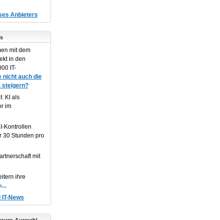
eses Anbieters
s
en mit dem
ekt in den
00 IT-
 nicht auch die
 steigern?
: KI als
or im
I-Kontrollen
r 30 Stunden pro
artnerschaft mit
itern ihre
d IT-News