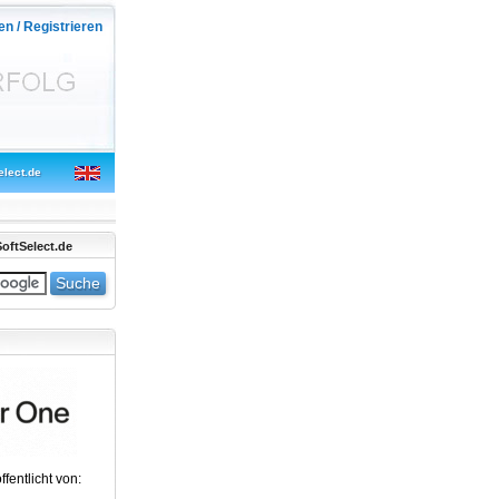
en / Registrieren
elect.de
oftSelect.de
ffentlicht von: