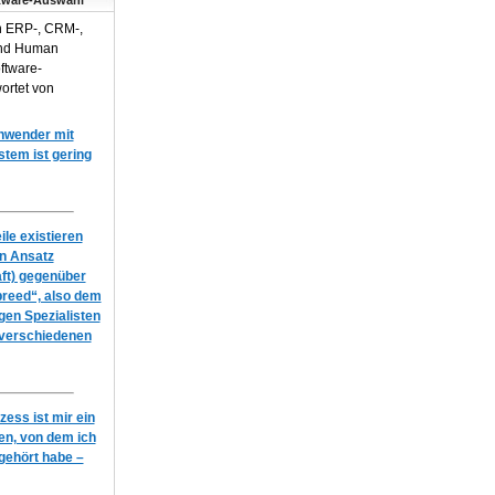
tware-Auswahl
n ERP-, CRM-,
und Human
ftware-
ortet von
Anwender mit
em ist gering
le existieren
en Ansatz
ft) gegenüber
breed“, also dem
igen Spezialisten
 verschiedenen
ess ist mir ein
n, von dem ich
gehört habe –