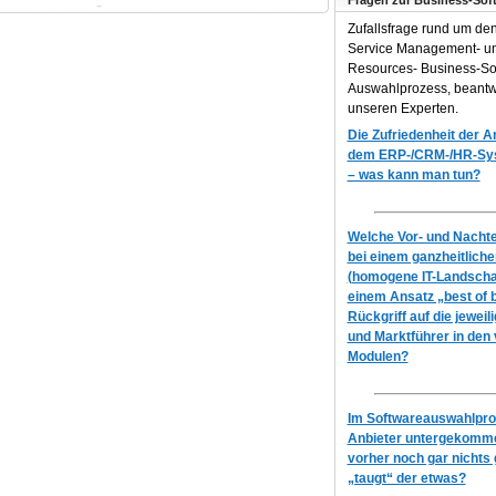
Fragen zur Business-Sof
Zufallsfrage rund um de
Service Management- 
Resources- Business-So
Auswahlprozess, beantw
unseren Experten.
Die Zufriedenheit der 
dem ERP-/CRM-/HR-Syst
– was kann man tun?
Welche Vor- und Nachtei
bei einem ganzheitlich
(homogene IT-Landscha
einem Ansatz „best of 
Rückgriff auf die jeweil
und Marktführer in den
Modulen?
Im Softwareauswahlproz
Anbieter untergekomme
vorher noch gar nichts 
„taugt“ der etwas?