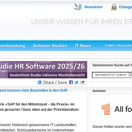
Newsletter
Einlogg
wareberatung
Software Studien
IT News
E-Mail: info@softs
Seiteninterne Suche auf S
tand müssen viele Baustellen in den Griff
Anbieter
rie »SAP für den Mittelstand – die Praxis« im
b gestartet / Ganz oben auf der Prioritätenliste:
emacht: Historisch gewachsene IT Landschaften,
Dieser Artikel wurde verö
hnittstellen, Schlüsselbereiche im Unternehmen