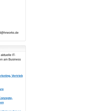
t@hrworks.de
aktuelle IT-
en am Business
keting, Vertrieb
are
onzepte,
men