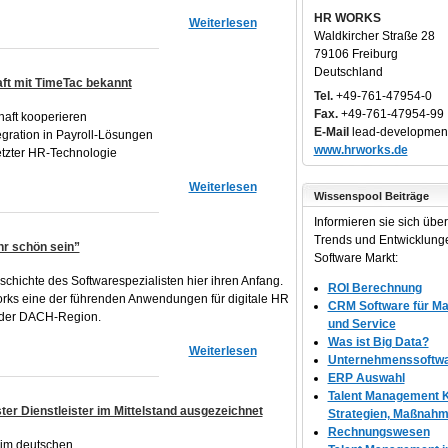
HR WORKS
Weiterlesen
Waldkircher Straße 28
79106 Freiburg
Deutschland
ft mit TimeTac bekannt
Tel.
+49-761-47954-0
Fax.
+49-761-47954-99
haft kooperieren
E-Mail
lead-developmen
tegration in Payroll-Lösungen
www.hrworks.de
etzter HR-Technologie
Weiterlesen
Wissenspool Beiträge
Informieren sie sich über 
Trends und Entwicklung
hr schön sein”
Software Markt:
chichte des Softwarespezialisten hier ihren Anfang.
ROI Berechnung
orks eine der führenden Anwendungen für digitale HR
CRM Software für Mar
n der DACH-Region.
und Service
Was ist Big Data?
Weiterlesen
Unternehmenssoftw
ERP Auswahl
Talent Management K
er Dienstleister im Mittelstand ausgezeichnet
Strategien, Maßnah
Rechnungswesen
 im deutschen