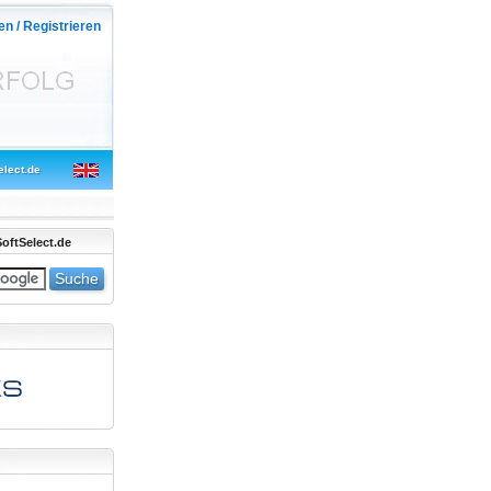
en / Registrieren
elect.de
oftSelect.de