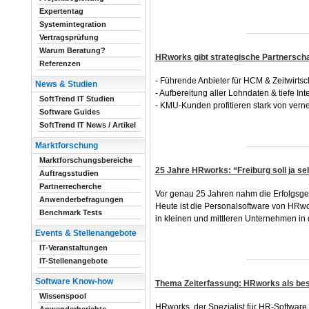
Expertentag
Systemintegration
Vertragsprüfung
Warum Beratung?
HRworks gibt strategische Partnerscha
Referenzen
- Führende Anbieter für HCM & Zeitwirtsc
News & Studien
- Aufbereitung aller Lohndaten & tiefe In
SoftTrend IT Studien
- KMU-Kunden profitieren stark von vern
Software Guides
SoftTrend IT News / Artikel
Marktforschung
Marktforschungsbereiche
25 Jahre HRworks: “Freiburg soll ja se
Auftragsstudien
Partnerrecherche
Vor genau 25 Jahren nahm die Erfolgsges
Anwenderbefragungen
Heute ist die Personalsoftware von HRw
Benchmark Tests
in kleinen und mittleren Unternehmen i
Events & Stellenangebote
IT-Veranstaltungen
IT-Stellenangebote
Software Know-how
Thema Zeiterfassung: HRworks als best
Wissenspool
HRworks, der Spezialist für HR-Software