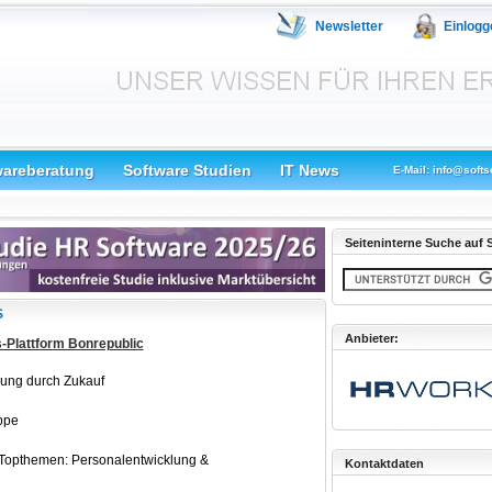
Newsletter
Einlogg
wareberatung
Software Studien
IT News
E-Mail: info@softs
Seiteninterne Suche auf S
S
Anbieter:
-Plattform Bonrepublic
sung durch Zukauf
ppe
ie Topthemen: Personalentwicklung &
Kontaktdaten