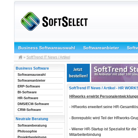
Business Softwareauswahl
Softwareanbieter
Soft
»
SoftTrend IT News / Artikel
Business Software
Softwareauswahl
Softwareanbieter
ERP-Software
SoftTrend IT News / Artikel - HR WORK
BI-Software
HRworks erwirbt Personalentwicklungs
HR-Software
DMS/ECM-Software
- HRworks erweitert seine HR-Gesamtlö
CRM-Software
- Bonrepublic wird Teil der HRworks-Gru
Neutrale Beratung
Softwareberatung
- Wiener HR-Startup ist Spezialist für d
Philosophie
Mitarbeiterbindung
Projektbegleitung