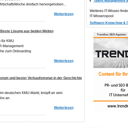
Talent Management 
irtschaftsWoche dreifach hervorgehoben...
Weiteres IT-Wissen find
Weiterlesen
IT-Wissenspool:
Software-Know-how & I
 Beste Lösung aus beiden Welten
Trendlux SEO-Agentur
g für KMU
 HR-Management
uche zum Onboarding
Weiterlesen
hstum und bester Verkaufsmonat in der Geschichte
 im deutschen KMU-Markt, knüpft an sein
los an.
Weiterlesen