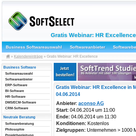
Gratis Webinar: HR Excellence
Business Softwareauswahl
Softwareanbieter
Softwareb
»
Kalendereinträge
» Gratis Webinar: HR Excellence
Business Software
Softwareauswahl
Softwareanbieter
ERP-Software
Gratis Webinar: HR Excellence in
BI-Software
04.06.2014
HR-Software
DMS/ECM-Software
Anbieter
:
aconso AG
CRM-Software
Start:
04.06.2014 um 11:00
Ende:
04.06.2014 um 11:30
Neutrale Beratung
Konditionen:
Kostenlos
Softwareberatung
Zielgruppen:
Unternehmen > 1000 Mi
Philosophie
Projektbegleitung