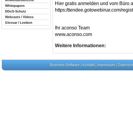
Anwenderberichte
Hier gratis anmelden und vom Büro 
Whitepapers
https:/ttendee.gotowebinar.com/reg
DDoS-Schutz
Webcasts / Videos
Glossar / Lexikon
Ihr aconso Team
www.aconso.com
Weitere Informationen:
Business Software
|
Kontakt
|
Impressum
|
Datensch