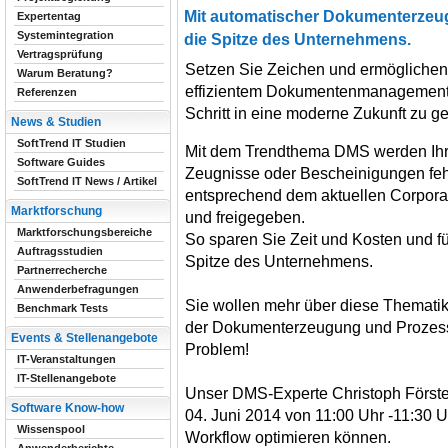
Mit automatischer Dokumenterzeu
Expertentag
Systemintegration
die Spitze des Unternehmens.
Vertragsprüfung
Setzen Sie Zeichen und ermöglichen 
Warum Beratung?
effizientem Dokumentenmanagement
Referenzen
Schritt in eine moderne Zukunft zu g
News & Studien
SoftTrend IT Studien
Mit dem Trendthema DMS werden Ihr
Software Guides
Zeugnisse oder Bescheinigungen fehle
SoftTrend IT News / Artikel
entsprechend dem aktuellen Corporat
Marktforschung
und freigegeben.
Marktforschungsbereiche
So sparen Sie Zeit und Kosten und fü
Auftragsstudien
Spitze des Unternehmens.
Partnerrecherche
Anwenderbefragungen
Sie wollen mehr über diese Thematik
Benchmark Tests
der Dokumenterzeugung und Prozess
Events & Stellenangebote
Problem!
IT-Veranstaltungen
IT-Stellenangebote
Unser DMS-Experte Christoph Förster
Software Know-how
04. Juni 2014 von 11:00 Uhr -11:30 U
Wissenspool
Workflow optimieren können.