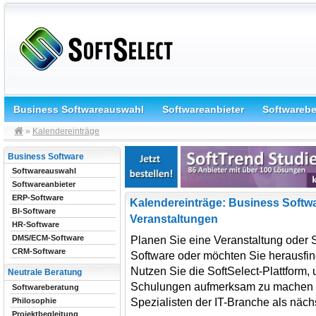
Business Softwareauswahl
Softwareanbieter
Softwareb
»
Kalendereinträge
Business Software
Softwareauswahl
Softwareanbieter
ERP-Software
Kalendereinträge: Business Softw
BI-Software
Veranstaltungen
HR-Software
DMS/ECM-Software
Planen Sie eine Veranstaltung oder
CRM-Software
Software oder möchten Sie herausfind
Nutzen Sie die SoftSelect-Plattform,
Neutrale Beratung
Schulungen aufmerksam zu machen od
Softwareberatung
Spezialisten der IT-Branche als n
Philosophie
Projektbegleitung