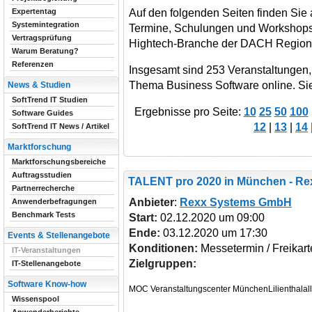
Auf den folgenden Seiten finden Sie 
Expertentag
Systemintegration
Termine, Schulungen und Workshops 
Vertragsprüfung
Hightech-Branche der DACH Region
Warum Beratung?
Referenzen
Insgesamt sind 253 Veranstaltungen
Thema Business Software online. Sie 
News & Studien
SoftTrend IT Studien
Ergebnisse pro Seite:
10
25
50
100
Software Guides
12
|
13
|
14
SoftTrend IT News / Artikel
Marktforschung
Marktforschungsbereiche
Auftragsstudien
TALENT pro 2020
in München - R
Partnerrecherche
Anbieter
:
Rexx Systems GmbH
Anwenderbefragungen
Benchmark Tests
Start:
02.12.2020 um 09:00
Ende:
03.12.2020 um 17:30
Events & Stellenangebote
Konditionen:
Messetermin / Freikar
IT-Veranstaltungen
Zielgruppen:
IT-Stellenangebote
Software Know-how
MOC Veranstaltungscenter MünchenLilienthala
Wissenspool