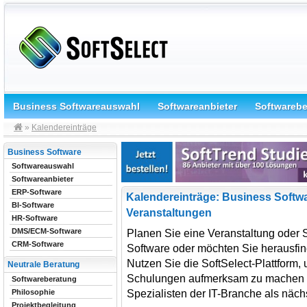
Business Softwareauswahl
Softwareanbieter
Softwareb
»
Kalendereinträge
Business Software
Softwareauswahl
Softwareanbieter
ERP-Software
Kalendereinträge: Business Softw
BI-Software
Veranstaltungen
HR-Software
DMS/ECM-Software
Planen Sie eine Veranstaltung oder
CRM-Software
Software oder möchten Sie herausfind
Nutzen Sie die SoftSelect-Plattform,
Neutrale Beratung
Schulungen aufmerksam zu machen od
Softwareberatung
Spezialisten der IT-Branche als n
Philosophie
Projektbegleitung