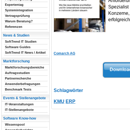
Anforderun
Expertentag
Spezialist
Systemintegration
Konzerne, 
Vertragsprüfung
erfolgreich
Warum Beratung?
Referenzen
News & Studien
SoftTrend IT Studien
Software Guides
SoftTrend IT News / Artikel
Comarch AG
Marktforschung
Marktforschungsbereiche
Download
Auftragsstudien
Partnerrecherche
Anwenderbefragungen
Benchmark Tests
Schlagwörter
Events & Stellenangebote
KMU
ERP
IT-Veranstaltungen
IT-Stellenangebote
Software Know-how
Wissenspool