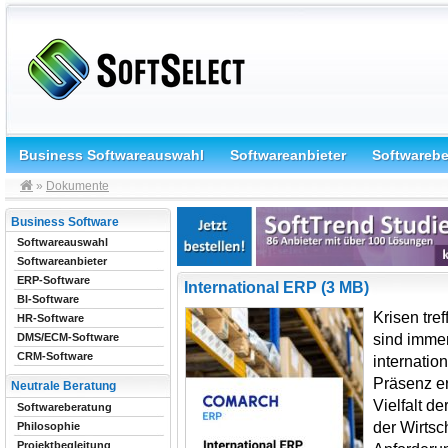
Business Softwareauswahl
Softwareanbieter
Softwareb
»
Dokumente
Business Software
Softwareauswahl
Softwareanbieter
ERP-Software
International ERP (3 MB)
BI-Software
Krisen tre
HR-Software
sind imme
DMS/ECM-Software
CRM-Software
internatio
Präsenz er
Neutrale Beratung
Vielfalt d
Softwareberatung
der Wirtsch
Philosophie
Projektbegleitung