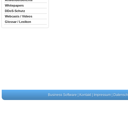
Anwenderberichte
Whitepapers
DDoS-Schutz
Webcasts / Videos
Glossar / Lexikon
Business Software
|
Kontakt
|
Impressum
|
Datensch