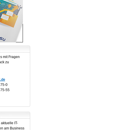
ns mit Fragen
ack zu
.de
875-0
875-55
aktuelle IT-
en am Business