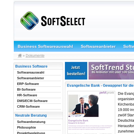
Business Softwareauswahl
Softwareanbieter
Soft
»
Dokumente
Business Software
Softwareauswahl
Softwareanbieter
ERP-Software
Evangelische Bank - Gewappnet für die
BI-Software
Die Evang
HR-Software
organisier
DMS/ECM-Software
Kirchenba
CRM-Software
19.000 in
zwölf Sta
Neutrale Beratung
Deutschla
Softwareberatung
Herausfor
Philosophie
zunehmend
Projektbegleitung