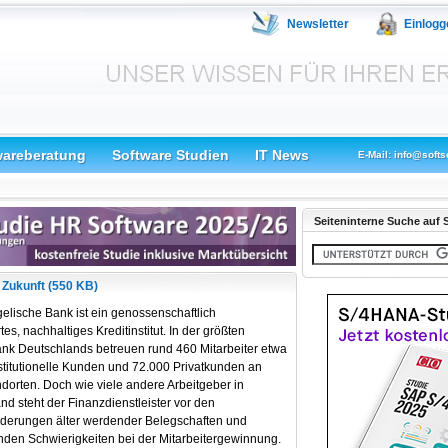
Newsletter
Einlogg
wareberatung
Software Studien
IT News
E-Mail: info@softs
Seiteninterne Suche auf S
 Zukunft (550 KB)
elische Bank ist ein genossenschaftlich
tes, nachhaltiges Kreditinstitut. In der größten
nk Deutschlands betreuen rund 460 Mitarbeiter etwa
stitutionelle Kunden und 72.000 Privatkunden an
ndorten. Doch wie viele andere Arbeitgeber in
nd steht der Finanzdienstleister vor den
derungen älter werdender Belegschaften und
en Schwierigkeiten bei der Mitarbeitergewinnung.