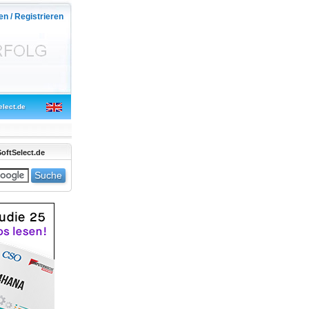
en / Registrieren
elect.de
oftSelect.de