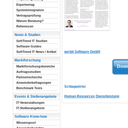
Expertentag
Systemintegration
Vertragsprüfung
Warum Beratung?
Referenzen
News & Studien
SoftTrend IT Studien
Software Guides
perbit Software GmbH
SoftTrend IT News / Artikel
Marktforschung
Down
Marktforschungsbereiche
Auftragsstudien
Partnerrecherche
Anwenderbefragungen
Schlagwörter
Benchmark Tests
Human Resources
Dienstleistung
Events & Stellenangebote
IT-Veranstaltungen
IT-Stellenangebote
Software Know-how
Wissenspool