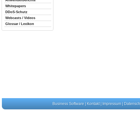
Anwenderberichte
Whitepapers
DDoS-Schutz
Webcasts / Videos
Glossar / Lexikon
Business Software
|
Kontakt
|
Impressum
|
Datensch