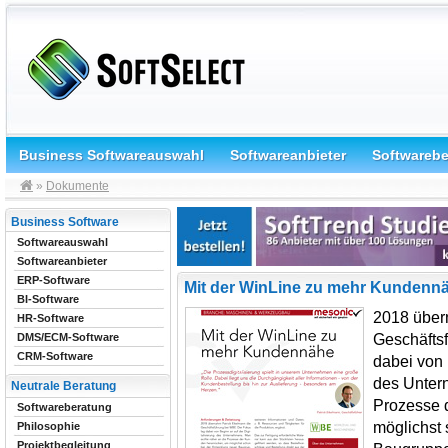
Business Softwareauswahl
Softwareanbieter
Softwareb
»
Dokumente
Business Software
Softwareauswahl
Softwareanbieter
ERP-Software
Mit der WinLine zu mehr Kundennä
BI-Software
2018 über
HR-Software
Geschäfts
DMS/ECM-Software
CRM-Software
dabei von 
des Unter
Neutrale Beratung
Prozesse 
Softwareberatung
möglichst 
Philosophie
Projektbegleitung