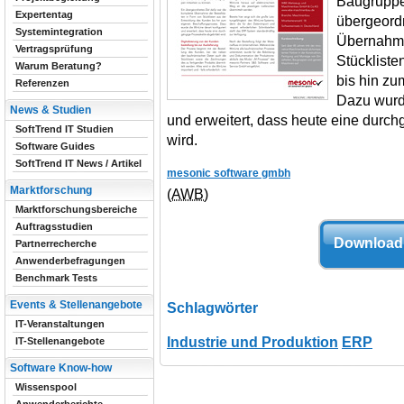
Baugruppe
Expertentag
übergeordn
Systemintegration
Übernahme
Vertragsprüfung
Stücklist
Warum Beratung?
bis hin z
Referenzen
Dazu wurde
News & Studien
und erweitert, dass heute eine durc
SoftTrend IT Studien
wird.
Software Guides
SoftTrend IT News / Artikel
mesonic software gmbh
Marktforschung
(AWB)
Marktforschungsbereiche
Auftragsstudien
Download 
Partnerrecherche
Anwenderbefragungen
Benchmark Tests
Events & Stellenangebote
Schlagwörter
IT-Veranstaltungen
Industrie und Produktion
ERP
IT-Stellenangebote
Software Know-how
Wissenspool