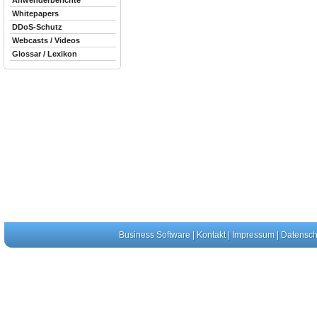
Anwenderberichte
Whitepapers
DDoS-Schutz
Webcasts / Videos
Glossar / Lexikon
Business Software
|
Kontakt
|
Impressum
|
Datensch