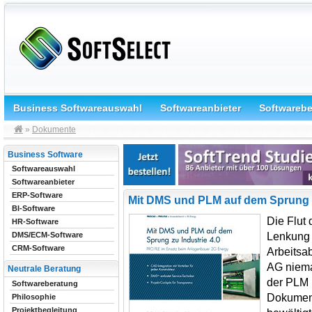
Business Softwareauswahl
Softwareanbieter
Softwareb
»
Dokumente
Business Software
Softwareauswahl
Softwareanbieter
ERP-Software
Mit DMS und PLM auf dem Sprung zu
BI-Software
Die Flut
HR-Software
Lenkung 
DMS/ECM-Software
CRM-Software
Arbeitsa
AG niema
Neutrale Beratung
der PLM 
Softwareberatung
Dokument
Philosophie
Projektbegleitung