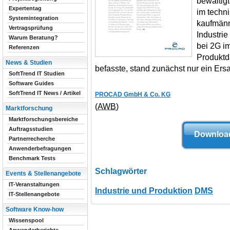
bewältig
Expertentag
im techn
Systemintegration
kaufmänn
Vertragsprüfung
Industri
Warum Beratung?
bei 2G im
Referenzen
Produkt
News & Studien
befasste, stand zunächst nur ein Ersa
SoftTrend IT Studien
Software Guides
SoftTrend IT News / Artikel
PROCAD GmbH & Co. KG
(AWB)
Marktforschung
Marktforschungsbereiche
Auftragsstudien
Download
Partnerrecherche
Anwenderbefragungen
Benchmark Tests
Schlagwörter
Events & Stellenangebote
IT-Veranstaltungen
Industrie und Produktion
DMS
IT-Stellenangebote
Software Know-how
Wissenspool