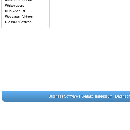
Anwenderberichte
Whitepapers
DDoS-Schutz
Webcasts / Videos
Glossar / Lexikon
Business Software
|
Kontakt
|
Impressum
|
Datensch