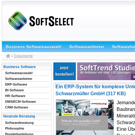
Business Softwareauswahl
Softwareanbieter
Softwareb
»
Dokumente
Business Software
Softwareauswahl
Softwareanbieter
ERP-Software
Ein ERP-System für komplexe Unt
BI-Software
Schwarzmüller GmbH (317 KB)
HR-Software
DMS/ECM-Software
Jemanden
CRM-Software
Baubranc
Mineralö
Neutrale Beratung
Schwarzm
Softwareberatung
Eine Übe
Philosophie
Projektbegleitung