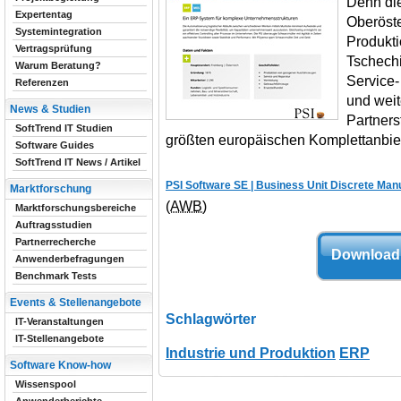
Denn di
Expertentag
Oberöste
Systemintegration
Produkti
Vertragsprüfung
Tschech
Warum Beratung?
Service
Referenzen
und weit
News & Studien
Partners
SoftTrend IT Studien
größten europäischen Komplettanbie
Software Guides
SoftTrend IT News / Artikel
PSI Software SE | Business Unit Discrete Man
Marktforschung
(AWB)
Marktforschungsbereiche
Auftragsstudien
Partnerrecherche
Download 
Anwenderbefragungen
Benchmark Tests
Events & Stellenangebote
Schlagwörter
IT-Veranstaltungen
IT-Stellenangebote
Industrie und Produktion
ERP
Software Know-how
Wissenspool