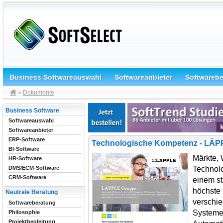
Business Softwareauswahl
Softwareanbieter
Softwareb
»
Dokumente
Business Software
Softwareauswahl
Softwareanbieter
ERP-Software
Technologische Kompetenz - LÄP
BI-Software
Märkte, 
HR-Software
Technolo
DMS/ECM-Software
CRM-Software
einem s
höchste F
Neutrale Beratung
verschie
Softwareberatung
Systeme.
Philosophie
Projektbegleitung