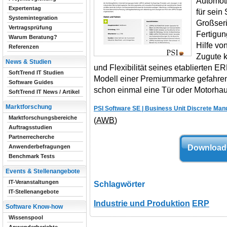
Automoti
Expertentag
für sein
Systemintegration
Großser
Vertragsprüfung
Fertigun
Warum Beratung?
Hilfe v
Referenzen
Zugute k
News & Studien
und Flexibilität seines etablierten 
SoftTrend IT Studien
Modell einer Premiummarke gefahren 
Software Guides
schon einmal eine Tür oder Motorhau
SoftTrend IT News / Artikel
Marktforschung
PSI Software SE | Business Unit Discrete Man
Marktforschungsbereiche
(AWB)
Auftragsstudien
Partnerrecherche
Download 
Anwenderbefragungen
Benchmark Tests
Events & Stellenangebote
IT-Veranstaltungen
Schlagwörter
IT-Stellenangebote
Industrie und Produktion
ERP
Software Know-how
Wissenspool