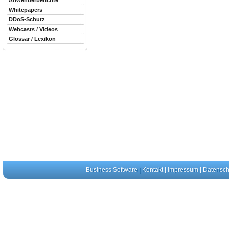
Anwenderberichte
Whitepapers
DDoS-Schutz
Webcasts / Videos
Glossar / Lexikon
Business Software
|
Kontakt
|
Impressum
|
Datensch