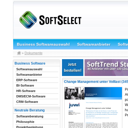
Business Softwareauswahl
Softwareanbieter
Soft
»
Dokumente
Business Software
Softwareauswahl
Softwareanbieter
ERP-Software
Change Management unter Volllast (34
BI-Software
Pü
HR-Software
AG
DMS/ECM-Software
pü
CRM-Software
Wi
ha
Neutrale Beratung
Pr
Softwareberatung
Philosophie
Projektbegleitung