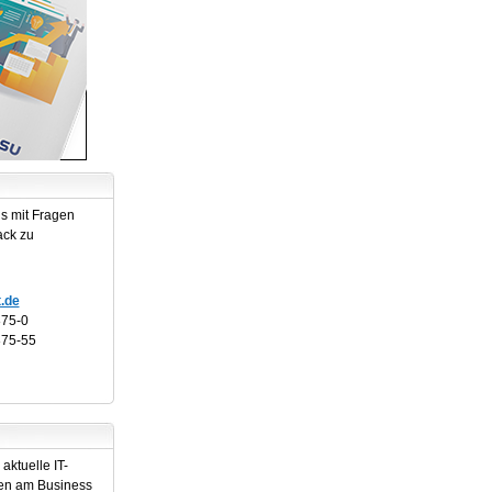
ns mit Fragen
ack zu
.de
875-0
875-55
aktuelle IT-
en am Business