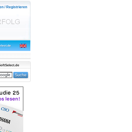
en / Registrieren
elect.de
oftSelect.de