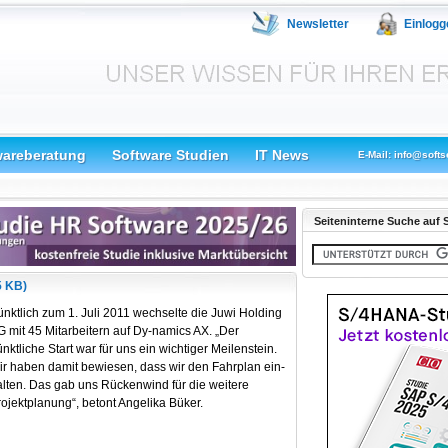
Newsletter
Einlogg
wareberatung
Software Studien
IT News
E-Mail: info@softs
Seiteninterne Suche auf S
5 KB)
nktlich zum 1. Juli 2011 wechselte die Juwi Holding
 mit 45 Mitarbeitern auf Dy-namics AX. „Der
nktliche Start war für uns ein wichtiger Meilenstein.
r haben damit bewiesen, dass wir den Fahrplan ein-
lten. Das gab uns Rückenwind für die weitere
ojektplanung“, betont Angelika Büker.