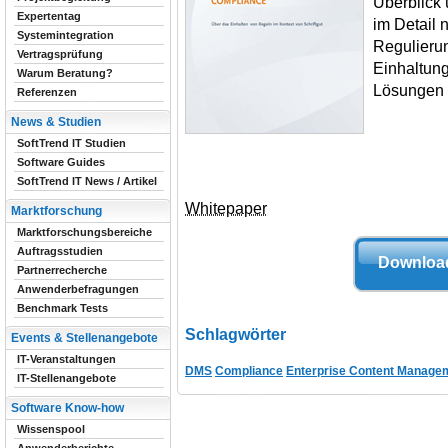
Überblick
Expertentag
im Detail 
Systemintegration
Regulieru
Vertragsprüfung
Einhaltun
Warum Beratung?
Lösungen 
Referenzen
News & Studien
SoftTrend IT Studien
Software Guides
SoftTrend IT News / Artikel
Whitepaper
Marktforschung
Marktforschungsbereiche
Auftragsstudien
Download
Partnerrecherche
Anwenderbefragungen
Benchmark Tests
Schlagwörter
Events & Stellenangebote
IT-Veranstaltungen
DMS
Compliance
Enterprise Content Manage
IT-Stellenangebote
Software Know-how
Wissenspool