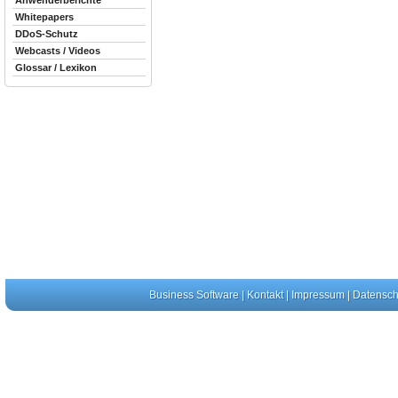
Anwenderberichte
Whitepapers
DDoS-Schutz
Webcasts / Videos
Glossar / Lexikon
Business Software
|
Kontakt
|
Impressum
|
Datensch