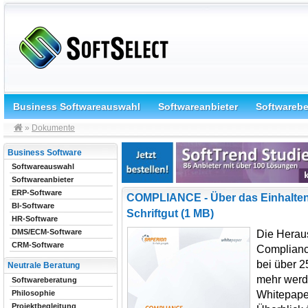
Business Softwareauswahl
Softwareanbieter
Softwareb
»
Dokumente
Business Software
Softwareauswahl
Softwareanbieter
ERP-Software
COMPLIANCE - Über das Einhalten
BI-Software
Schriftgut (1 MB)
HR-Software
DMS/ECM-Software
Die Herau
CRM-Software
Compliance
bei über 2
Neutrale Beratung
mehr werd
Softwareberatung
Whitepape
Philosophie
Projektbegleitung