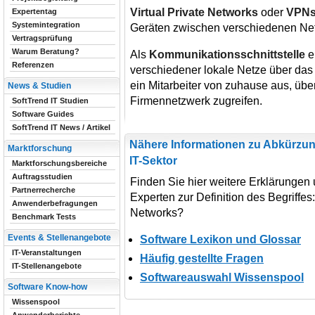
Virtual Private Networks
oder
VPN
Expertentag
Systemintegration
Geräten zwischen verschiedenen Ne
Vertragsprüfung
Warum Beratung?
Als
Kommunikationsschnittstelle
e
Referenzen
verschiedener lokale Netze über das 
ein Mitarbeiter von zuhause aus, über
News & Studien
Firmennetzwerk zugreifen.
SoftTrend IT Studien
Software Guides
SoftTrend IT News / Artikel
Nähere Informationen zu Abkürzun
Marktforschung
IT-Sektor
Marktforschungsbereiche
Auftragsstudien
Finden Sie hier weitere Erklärungen
Partnerrecherche
Experten zur Definition des Begriffes:
Anwenderbefragungen
Networks?
Benchmark Tests
Events & Stellenangebote
Software Lexikon und Glossar
IT-Veranstaltungen
Häufig gestellte Fragen
IT-Stellenangebote
Softwareauswahl Wissenspool
Software Know-how
Wissenspool