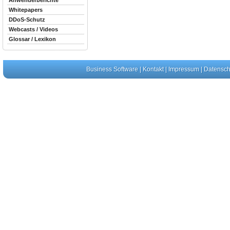
Anwenderberichte
Whitepapers
DDoS-Schutz
Webcasts / Videos
Glossar / Lexikon
Business Software
|
Kontakt
|
Impressum
|
Datensch