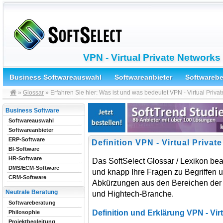
VPN - Virtual Private Networks
Business Softwareauswahl
Softwareanbieter
Softwareb
»
Glossar
» Erfahren Sie hier: Was ist und was bedeutet VPN - Virtual Priva
Business Software
Softwareauswahl
Softwareanbieter
ERP-Software
Definition VPN - Virtual Privat
BI-Software
HR-Software
Das SoftSelect Glossar / Lexikon bea
DMS/ECM-Software
und knapp Ihre Fragen zu Begriffen 
CRM-Software
Abkürzungen aus den Bereichen der 
Neutrale Beratung
und Hightech-Branche.
Softwareberatung
Definition und Erklärung VPN - Vir
Philosophie
Projektbegleitung