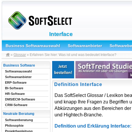
Interface
Business Softwareauswahl
Softwareanbieter
Softwareb
»
Glossar
» Erfahren Sie hier: Was ist und was bedeutet Interface?
Business Software
Softwareauswahl
Softwareanbieter
ERP-Software
Definition Interface
BI-Software
HR-Software
Das SoftSelect Glossar / Lexikon bea
DMS/ECM-Software
und knapp Ihre Fragen zu Begriffen 
CRM-Software
Abkürzungen aus den Bereichen der 
Neutrale Beratung
und Hightech-Branche.
Softwareberatung
Definition und Erklärung Interface:
Philosophie
Projektbegleitung