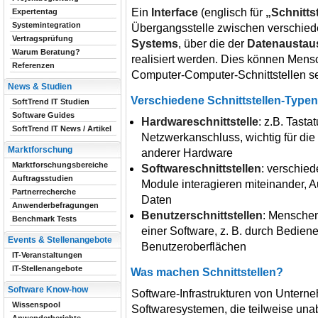
Ein
Interface
(englisch für
„Schnittst
Expertentag
Systemintegration
Übergangsstelle zwischen verschi
Vertragsprüfung
Systems
, über die der
Datenausta
Warum Beratung?
realisiert werden. Dies können Mens
Referenzen
Computer-Computer-Schnittstellen se
News & Studien
Verschiedene Schnittstellen-Typen
SoftTrend IT Studien
Software Guides
Hardwareschnittstelle
: z.B. Tast
SoftTrend IT News / Artikel
Netzwerkanschluss, wichtig für die
Marktforschung
anderer Hardware
Marktforschungsbereiche
Softwareschnittstellen
: verschie
Auftragsstudien
Module interagieren miteinander,
Partnerrecherche
Daten
Anwenderbefragungen
Benutzerschnittstellen
: Menschen
Benchmark Tests
einer Software, z. B. durch Bedien
Events & Stellenangebote
Benutzeroberflächen
IT-Veranstaltungen
IT-Stellenangebote
Was machen Schnittstellen?
Software Know-how
Software-Infrastrukturen von Unter
Wissenspool
Softwaresystemen, die teilweise un