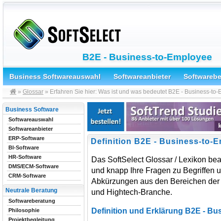
B2E - Business-to-Employee
Business Softwareauswahl
Softwareanbieter
Softwareb
»
Glossar
» Erfahren Sie hier: Was ist und was bedeutet B2E - Business-to
Business Software
Softwareauswahl
Softwareanbieter
ERP-Software
Definition B2E - Business-to-
BI-Software
HR-Software
Das SoftSelect Glossar / Lexikon bea
DMS/ECM-Software
und knapp Ihre Fragen zu Begriffen 
CRM-Software
Abkürzungen aus den Bereichen der 
Neutrale Beratung
und Hightech-Branche.
Softwareberatung
Definition und Erklärung B2E - Bu
Philosophie
Projektbegleitung