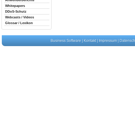
Anwenderberichte
Whitepapers
DDoS-Schutz
Webcasts / Videos
Glossar / Lexikon
Business Software
|
Kontakt
|
Impressum
|
Datensch