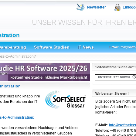
Newsletter
Einlogg
tration
wareberatung
Software Studien
IT News
E-Mail: info@softs
ess-to-Administration?
Seiteninterne Suche auf S
nistration
Wir beraten Sie gern!
rtet kurz und knapp Ihre
Bitte zögern Sie nicht, u
 den Bereichen der IT-
jeglicher Art oder Feedb
kontaktieren:
s-to-Administration:
E-Mail:
:
info@softselect
 werden verschiedene Nachfrager und Anbieter
Telefon:
+49 (0)40 870 
stungsaustausches in verschiedenen Gruppen