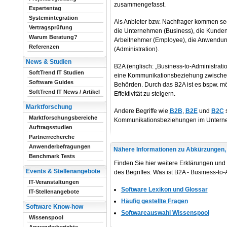
zusammengefasst.
Expertentag
Systemintegration
Als Anbieter bzw. Nachfrager kommen sec
Vertragsprüfung
die Unternehmen (Business), die Kunden
Warum Beratung?
Arbeitnehmer (Employee), die Anwendung
Referenzen
(Administration).
News & Studien
B2A (englisch: „Business-to-Administrati
SoftTrend IT Studien
eine Kommunikationsbeziehung zwische
Software Guides
Behörden. Durch das B2A ist es bspw. mög
SoftTrend IT News / Artikel
Effektivität zu steigern.
Marktforschung
Andere Begriffe wie
B2B
,
B2E
und
B2C
s
Marktforschungsbereiche
Kommunikationsbeziehungen im Untern
Auftragsstudien
Partnerrecherche
Anwenderbefragungen
Nähere Informationen zu Abkürzungen, D
Benchmark Tests
Finden Sie hier weitere Erklärungen und 
Events & Stellenangebote
des Begriffes: Was ist B2A - Business-to-
IT-Veranstaltungen
Software Lexikon und Glossar
IT-Stellenangebote
Häufig gestellte Fragen
Software Know-how
Softwareauswahl Wissenspool
Wissenspool