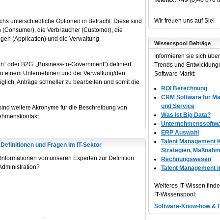
Telefax:
+49 (0)40 870 
Wir freuen uns auf Sie!
hs unterschiedliche Optionen in Betracht: Diese sind
 (Consumer), die Verbraucher (Customer), die
en (Application) und die Verwaltung
Wissenspool Beiträge
Informieren sie sich über 
on“ oder B2G: „Business-to-Government”) definiert
Trends und Entwicklung
n einem Unternehmen und der Verwaltung/den
Software Markt:
lich, Anträge schneller zu bearbeiten und somit die
ROI Berechnung
CRM Software für Mar
und Service
ind weitere Akronyme für die Beschreibung von
Was ist Big Data?
ehmenskontakt.
Unternehmenssoftw
ERP Auswahl
Talent Management K
efinitionen und Fragen im IT-Sektor
Strategien, Maßnah
Informationen von unseren Experten zur Definition
Rechnungswesen
Administration?
Talent Management 
Weiteres IT-Wissen find
IT-Wissenspool:
Software-Know-how & I