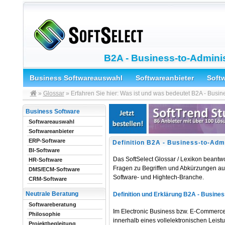
B2A - Business-to-Adminis
Business Softwareauswahl
Softwareanbieter
Soft
»
Glossar
» Erfahren Sie hier: Was ist und was bedeutet B2A - Busin
Business Software
Softwareauswahl
Softwareanbieter
ERP-Software
Definition B2A - Business-to-Admi
BI-Software
Das SoftSelect Glossar / Lexikon beantwo
HR-Software
Fragen zu Begriffen und Abkürzungen aus
DMS/ECM-Software
Software- und Hightech-Branche.
CRM-Software
Neutrale Beratung
Definition und Erklärung B2A - Busines
Softwareberatung
Im Electronic Business bzw. E-Commerce
Philosophie
innerhalb eines vollelektronischen Lei
Projektbegleitung