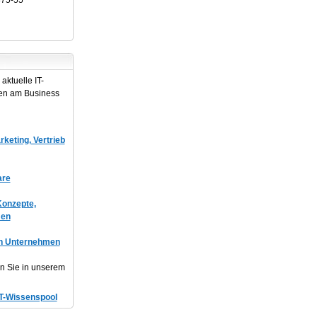
875-55
aktuelle IT-
en am Business
keting, Vertrieb
are
onzepte,
men
in Unternehmen
en Sie in unserem
T-Wissenspool