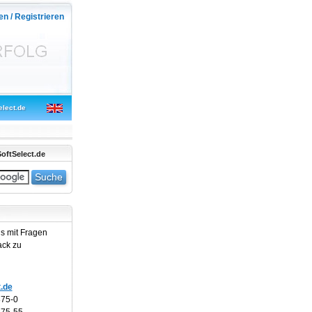
en / Registrieren
elect.de
oftSelect.de
ns mit Fragen
ack zu
.de
875-0