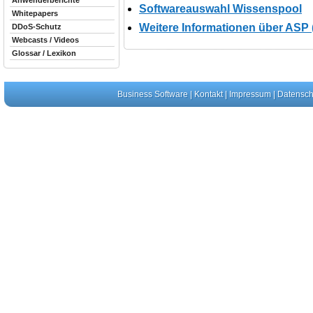
Anwenderberichte
Softwareauswahl Wissenspool
Whitepapers
Weitere Informationen über ASP 
DDoS-Schutz
Webcasts / Videos
Glossar / Lexikon
Business Software
|
Kontakt
|
Impressum
|
Datensch