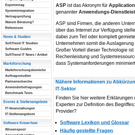
ASP
ist das Akronym für
Application
Expertentag
Systemintegration
genannter
Anwendungs-Dienstleist
Vertragsprüfung
Warum Beratung?
ASP sind Firmen, die anderen Unt
Referenzen
über das Internet zur Verfügung ste
dabei zum Teil oder komplett gemiet
News & Studien
Unternehmen somit die Auslagerung 
SoftTrend IT Studien
Software Guides
Großer Vorteil dieser Technologie ist
SoftTrend IT News / Artikel
Rechenleistung und Systemressource
dass Systemanforderungen minimier
Marktforschung
Marktforschungsbereiche
Auftragsstudien
Nähere Informationen zu Abkürzun
Partnerrecherche
Anwenderbefragungen
IT-Sektor
Benchmark Tests
Finden Sie hier weitere Erklärungen
Events & Stellenangebote
Experten zur Definition des Begriffes
IT-Veranstaltungen
Provider?
IT-Stellenangebote
Software Lexikon und Glossar
Software Know-how
Wissenspool
Häufig gestellte Fragen