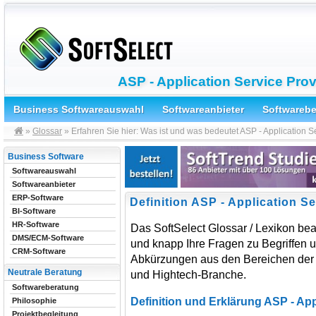
ASP - Application Service Prov
Business Softwareauswahl
Softwareanbieter
Softwareb
»
Glossar
» Erfahren Sie hier: Was ist und was bedeutet ASP - Application S
Business Software
Softwareauswahl
Softwareanbieter
ERP-Software
Definition ASP - Application S
BI-Software
HR-Software
Das SoftSelect Glossar / Lexikon bea
DMS/ECM-Software
und knapp Ihre Fragen zu Begriffen 
CRM-Software
Abkürzungen aus den Bereichen der 
Neutrale Beratung
und Hightech-Branche.
Softwareberatung
Definition und Erklärung ASP - App
Philosophie
Projektbegleitung