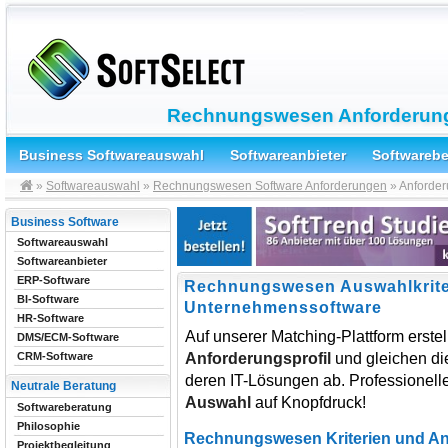
Rechnungswesen Anforderunge
Business Softwareauswahl
Softwareanbieter
Softwareb
»
Softwareauswahl
»
Rechnungswesen Software Anforderungen
» Anforde
Business Software
Softwareauswahl
Softwareanbieter
ERP-Software
Rechnungswesen Auswahlkrite
BI-Software
Unternehmenssoftware
HR-Software
Auf unserer Matching-Plattform erstel
DMS/ECM-Software
Anforderungsprofil
und gleichen die
CRM-Software
deren IT-Lösungen ab. Professionelle,
Neutrale Beratung
Auswahl
auf Knopfdruck!
Softwareberatung
Philosophie
Rechnungswesen Kriterien und A
Projektbegleitung