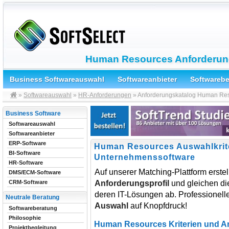
Human Resources Anforderung
Business Softwareauswahl
Softwareanbieter
Softwareb
»
Softwareauswahl
»
HR-Anforderungen
» Anforderungskatalog Human Re
Business Software
Softwareauswahl
Softwareanbieter
ERP-Software
Human Resources Auswahlkrit
BI-Software
Unternehmenssoftware
HR-Software
Auf unserer Matching-Plattform erstel
DMS/ECM-Software
Anforderungsprofil
und gleichen die
CRM-Software
deren IT-Lösungen ab. Professionelle,
Neutrale Beratung
Auswahl
auf Knopfdruck!
Softwareberatung
Philosophie
Human Resources Kriterien und A
Projektbegleitung