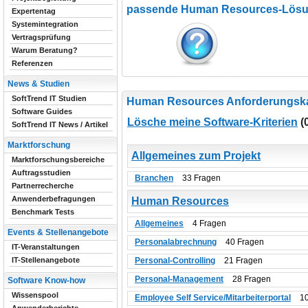
passende Human Resources-Lösu
Expertentag
Systemintegration
Vertragsprüfung
Warum Beratung?
Referenzen
News & Studien
SoftTrend IT Studien
Human Resources Anforderungska
Software Guides
Lösche meine Software-Kriterien
(
SoftTrend IT News / Artikel
Marktforschung
Allgemeines zum Projekt
Marktforschungsbereiche
Auftragsstudien
Branchen
33 Fragen
Partnerrecherche
Anwenderbefragungen
Human Resources
Benchmark Tests
Allgemeines
4 Fragen
Events & Stellenangebote
Personalabrechnung
40 Fragen
IT-Veranstaltungen
Personal-Controlling
21 Fragen
IT-Stellenangebote
Personal-Management
28 Fragen
Software Know-how
Wissenspool
Employee Self Service/Mitarbeiterportal
10