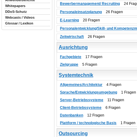
Anwenderberichte
Bewerbermanagement/ Recruiting
24 Frag
Whitepapers
Personaleinsatzplanung
26 Fragen
DDoS-Schutz
Webcasts / Videos
E-Learning
20 Fragen
Glossar / Lexikon
Personalentwicklung/Skill- und Kompeten
Zeitwirtschaft
26 Fragen
Ausrichtung
Fachgebiete
17 Fragen
Zielgruppe
5 Fragen
Systemtechnik
Allgemeines/Architektur
4 Fragen
Sprache/Entwicklungsumgebung
1 Fragen
Server-Betriebssysteme
11 Fragen
Client-Betriebssysteme
6 Fragen
Datenbanken
12 Fragen
Plattform / technologische Basis
1 Fragen
Outsourcing