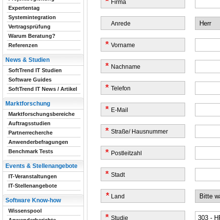
Firma
Expertentag
Systemintegration
Anrede
Vertragsprüfung
Warum Beratung?
Vorname
Referenzen
News & Studien
Nachname
SoftTrend IT Studien
Software Guides
Telefon
SoftTrend IT News / Artikel
Marktforschung
E-Mail
Marktforschungsbereiche
Auftragsstudien
Straße/ Hausnummer
Partnerrecherche
Anwenderbefragungen
Benchmark Tests
Postleitzahl
Events & Stellenangebote
Stadt
IT-Veranstaltungen
IT-Stellenangebote
Land
Software Know-how
Wissenspool
Studie