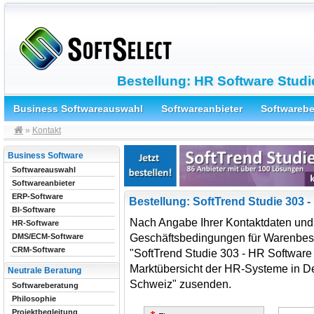
Bestellung: HR Software Studi
Business Softwareauswahl
Softwareanbieter
Softwareb
»
Kontakt
Business Software
Softwareauswahl
Softwareanbieter
ERP-Software
Bestellung: SoftTrend Studie 303 -
BI-Software
Nach Angabe Ihrer Kontaktdaten un
HR-Software
Geschäftsbedingungen für Warenbest
DMS/ECM-Software
CRM-Software
"SoftTrend Studie 303 - HR Software
Marktübersicht der HR-Systeme in De
Neutrale Beratung
Schweiz" zusenden.
Softwareberatung
Philosophie
Projektbegleitung