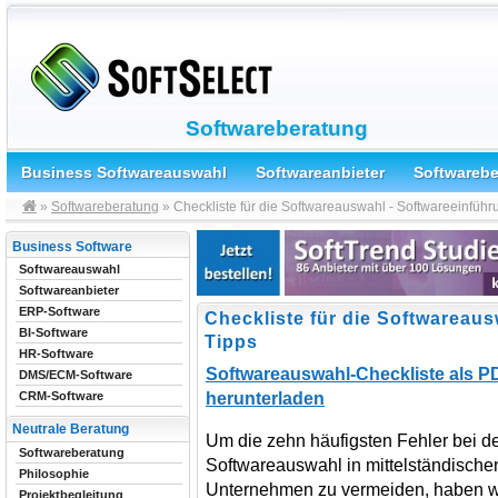
Softwareberatung
Business Softwareauswahl
Softwareanbieter
Softwareb
»
Softwareberatung
» Checkliste für die Softwareauswahl - Softwareeinführ
Business Software
Softwareauswahl
Softwareanbieter
ERP-Software
Checkliste für die Softwareau
BI-Software
Tipps
HR-Software
Softwareauswahl-Checkliste als P
DMS/ECM-Software
herunterladen
CRM-Software
Neutrale Beratung
Um die zehn häufigsten Fehler bei d
Softwareberatung
Softwareauswahl in mittelständische
Philosophie
Unternehmen zu vermeiden, haben wi
Projektbegleitung