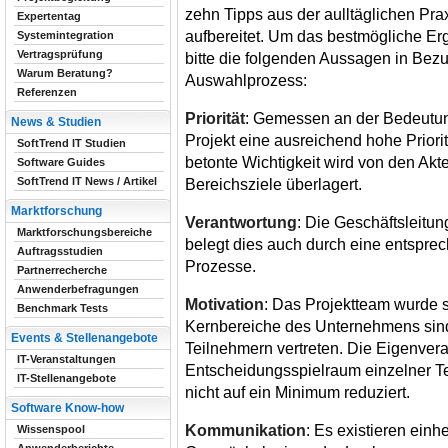
zehn Tipps aus der aulltäglichen Pra
Expertentag
aufbereitet. Um das bestmögliche Erg
Systemintegration
Vertragsprüfung
bitte die folgenden Aussagen in Bezu
Warum Beratung?
Auswahlprozess:
Referenzen
Priorität
: Gemessen an der Bedeutu
News & Studien
Projekt eine ausreichend hohe Priorit
SoftTrend IT Studien
betonte Wichtigkeit wird von den Akt
Software Guides
SoftTrend IT News / Artikel
Bereichsziele überlagert.
Marktforschung
Verantwortung
: Die Geschäftsleitun
Marktforschungsbereiche
belegt dies auch durch eine entspre
Auftragsstudien
Prozesse.
Partnerrecherche
Anwenderbefragungen
Motivation
: Das Projektteam wurde 
Benchmark Tests
Kernbereiche des Unternehmens sind
Events & Stellenangebote
Teilnehmern vertreten. Die Eigenver
IT-Veranstaltungen
Entscheidungsspielraum einzelner T
IT-Stellenangebote
nicht auf ein Minimum reduziert.
Software Know-how
Kommunikation
: Es existieren einh
Wissenspool