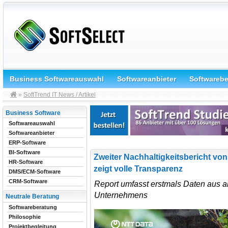
Business Softwareauswahl
Softwareanbieter
Softwareb
»
SoftTrend IT News / Artikel
Business Software
Softwareauswahl
Softwareanbieter
ERP-Software
BI-Software
Zweiter Nachhaltigkeitsbericht v
HR-Software
zeigt volle Transparenz
DMS/ECM-Software
CRM-Software
Report umfasst erstmals Daten aus a
Unternehmens
Neutrale Beratung
Softwareberatung
Philosophie
Projektbegleitung