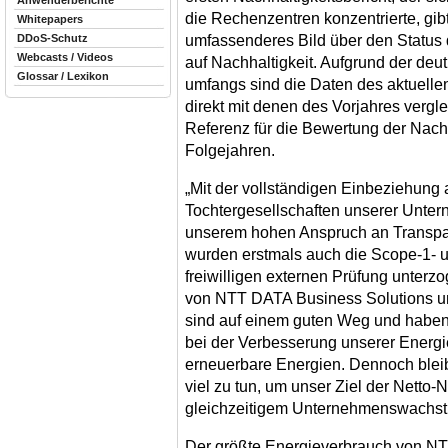
Anwenderberichte
die Rechenzentren konzentrierte, gibt
Whitepapers
umfassenderes Bild über den Status
DDoS-Schutz
Webcasts / Videos
auf Nachhaltigkeit. Aufgrund der deu
Glossar / Lexikon
umfangs sind die Daten des aktuellen
direkt mit denen des Vorjahres vergl
Referenz für die Bewertung der Nachh
Folgejahren.
„Mit der vollständigen Einbeziehung 
Tochtergesellschaften unserer Unte
unserem hohen Anspruch an Transpa
wurden erstmals auch die Scope-1- 
freiwilligen externen Prüfung unterzo
von NTT DATA Business Solutions u
sind auf einem guten Weg und haben w
bei der Verbesserung unserer Energi
erneuerbare Energien. Dennoch ble
viel zu tun, um unser Ziel der Netto-
gleichzeitigem Unternehmenswachstu
Der größte Energieverbrauch von NTT