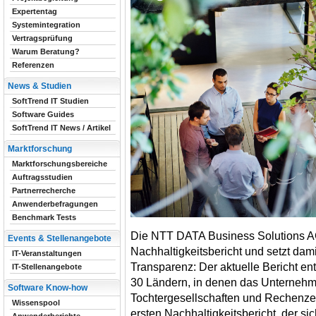
Expertentag
Systemintegration
Vertragsprüfung
Warum Beratung?
Referenzen
News & Studien
SoftTrend IT Studien
Software Guides
SoftTrend IT News / Artikel
Marktforschung
Marktforschungsbereiche
Auftragsstudien
Partnerrecherche
Anwenderbefragungen
Benchmark Tests
Die NTT DATA Business Solutions AG 
Events & Stellenangebote
Nachhaltigkeitsbericht und setzt dam
IT-Veranstaltungen
Transparenz: Der aktuelle Bericht en
IT-Stellenangebote
30 Ländern, in denen das Unternehmen
Software Know-how
Tochtergesellschaften und Rechenzen
Wissenspool
ersten Nachhaltigkeitsbericht, der s