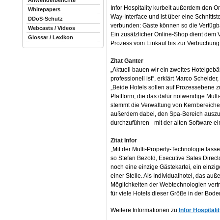
Anwenderberichte
Infor Hospitality kurbelt außerdem den O
Whitepapers
Way-Interface und ist über eine Schnitts
DDoS-Schutz
verbunden: Gäste können so die Verfügba
Webcasts / Videos
Ein zusätzlicher Online-Shop dient dem V
Glossar / Lexikon
Prozess vom Einkauf bis zur Verbuchung 
Zitat Ganter
„Aktuell bauen wir ein zweites Hotelgeb
professionell ist“, erklärt Marco Scheider
„Beide Hotels sollen auf Prozessebene zu
Plattform, die das dafür notwendige Mul
stemmt die Verwaltung von Kernbereichen
außerdem dabei, den Spa-Bereich auszub
durchzuführen - mit der alten Software ei
Zitat Infor
„Mit der Multi-Property-Technologie lasse
so Stefan Bezold, Executive Sales Directo
noch eine einzige Gästekartei, ein einzi
einer Stelle. Als Individualhotel, das auß
Möglichkeiten der Webtechnologien vertra
für viele Hotels dieser Größe in der Bo
Weitere Informationen zu
Infor Hospitali