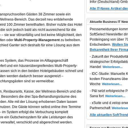
Infor (Deutschland) Gm
.
Alle IT-News Artikel di
 anspruchsvollen Gästen 38 Zimmer sowie ein
ellness-Bereich. Das derzeit neu entstehende
Aktuelle Business IT New
ird 100 Zimmer bereithalten. Bisher nutzte das Hotel
Pressemeldungen komm
ie sich jedoch bald als nicht ausreichend für die
SoftSelect Newsletter dir
 sie war störanfällig und bot keine Möglichkeit, den
Posteingang von über 70
lten oder
Multi-Property-Management
zu betreiben.
Entscheidern.
Wollen Sie
chied Ganter sich deshalb für eine Lösung aus dem
Bekanntheit Ihrer Firma
Zukunft der Produktivität
iches System, das Prozesse im Alltagsgeschäft
strategischer Erfolgsfakt
iefert und ein häuserübergreifendes Multi-Property-
Handel
assen sich in den beiden Hotelgebäuden schnell und
IDC-Studie: Manuelle K
äten werden dadurch besser ausgereizt –
kosten Finanzteams übe
chtungsgästen sind so vermeidbar.
Woche
P&I setzt erfolgreiche P
, Restaurants, Kasse, der Wellness-Bereich und die
Sana fort
. Besonders die drei Spa-Behandlungsräume des
rden. Alle mit der Lösung erhobenen Daten lassen
xSuite und d.velop erwe
nutzen. Die Gäste können selbst online ihre Termine
Partnerschaft
 im System erfolgt die Verbuchung komplett
Alle aktuellen SoftTren
ware ein Gutscheinsystem für alle Leistungen des
, verwaltet, verschickt und abgerechnet werden.