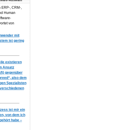
tware-Auswahl
n ERP-, CRM-,
und Human
ftware-
ortet von
Anwender mit
em ist gering
le existieren
en Ansatz
ft) gegenüber
breed“, also dem
igen Spezialisten
 verschiedenen
ess ist mir ein
n, von dem ich
gehört habe –