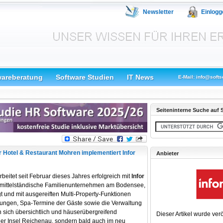
Newsletter
Einlogg
wareberatung
Software Studien
IT News
E-Mail: info@softs
Seiteninterne Suche auf S
 Hotel & Restaurant Mohren implementiert Infor
Anbieter
eitet seit Februar dieses Jahres erfolgreich mit
Infor
as mittelständische Familienunternehmen am Bodensee,
 und mit ausgereiften Multi-Property-Funktionen
ungen, Spa-Termine der Gäste sowie die Verwaltung
ich übersichtlich und häuserübergreifend
Dieser Artikel wurde verö
der Insel Reichenau, sondern bald auch im neu