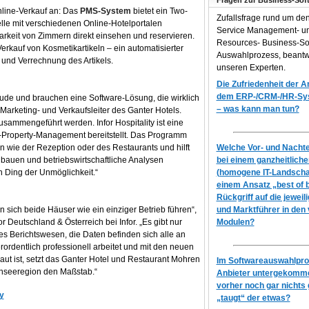
Fragen zur Business-Sof
nline-Verkauf an: Das
PMS-System
bietet ein Two-
Zufallsfrage rund um de
telle mit verschiedenen Online-Hotelportalen
Service Management- 
rkeit von Zimmern direkt einsehen und reservieren.
Resources- Business-So
erkauf von Kosmetikartikeln – ein automatisierter
Auswahlprozess, beantw
und Verrechnung des Artikels.
unseren Experten.
Die Zufriedenheit der 
dem ERP-/CRM-/HR-Syst
äude und brauchen eine Software-Lösung, die wirklich
– was kann man tun?
, Marketing- und Verkaufsleiter des Ganter Hotels.
sammengeführt werden. Infor Hospitality ist eine
ti-Property-Management bereitstellt. Das Programm
 wie der Rezeption oder des Restaurants und hilft
Welche Vor- und Nachtei
auen und betriebswirtschaftliche Analysen
bei einem ganzheitlich
n Ding der Unmöglichkeit.“
(homogene IT-Landscha
einem Ansatz „best of 
Rückgriff auf die jeweil
n sich beide Häuser wie ein einziger Betrieb führen“,
und Marktführer in den
r Deutschland & Österreich bei Infor. „Es gibt nur
Modulen?
ges Berichtswesen, die Daten befinden sich alle an
erordentlich professionell arbeitet und mit den neuen
ut ist, setzt das Ganter Hotel und Restaurant Mohren
Im Softwareauswahlproz
denseeregion den Maßstab.“
Anbieter untergekomme
vorher noch gar nichts 
ty
„taugt“ der etwas?