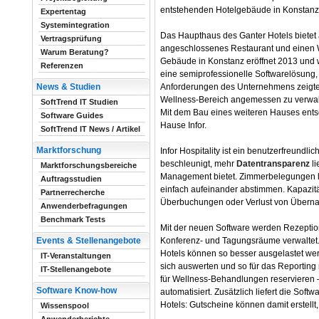
entstehenden Hotelgebäude in Konstanz
Expertentag
Systemintegration
Das Haupthaus des Ganter Hotels bietet
Vertragsprüfung
angeschlossenes Restaurant und einen W
Warum Beratung?
Gebäude in Konstanz eröffnet 2013 und w
Referenzen
eine semiprofessionelle Softwarelösung, d
Anforderungen des Unternehmens zeigte –
News & Studien
Wellness-Bereich angemessen zu verwa
SoftTrend IT Studien
Mit dem Bau eines weiteren Hauses ents
Software Guides
Hause Infor.
SoftTrend IT News / Artikel
Marktforschung
Infor Hospitality ist ein benutzerfreundl
beschleunigt, mehr
Datentransparenz
l
Marktforschungsbereiche
Management bietet. Zimmerbelegungen l
Auftragsstudien
einfach aufeinander abstimmen. Kapazit
Partnerrecherche
Überbuchungen oder Verlust von Überna
Anwenderbefragungen
Benchmark Tests
Mit der neuen Software werden Rezeption
Konferenz- und Tagungsräume verwaltet
Events & Stellenangebote
Hotels können so besser ausgelastet we
IT-Veranstaltungen
sich auswerten und so für das Reporting 
IT-Stellenangebote
für Wellness-Behandlungen reservieren –
Software Know-how
automatisiert. Zusätzlich liefert die Soft
Hotels: Gutscheine können damit erstellt
Wissenspool