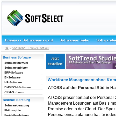
Business Softwareauswahl
Softwareanbieter
Softwareb
»
SoftTrend IT News / Artikel
Business Software
Softwareauswahl
Softwareanbieter
ERP-Software
BI-Software
Workforce Management ohne Kom
HR-Software
ATOSS auf der Personal Süd in Hal
DMS/ECM-Software
CRM-Software
ATOSS präsentiert auf der Personal 
Neutrale Beratung
Management Lösungen auf Basis mod
Softwareberatung
Premise oder in der Cloud. Der Spezia
Philosophie
Personaleinsatzplanung hat für jed
Projektbegleitung