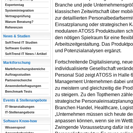
Branche und jede Unternehmensgröße
Expertentag
Systemintegration
klassischen Zeitwirtschaft über mobil
Vertragsprüfung
zur detaillierten Personalbedarfsermi
Warum Beratung?
Einsatzplanung oder strategischen K
Referenzen
modularen ATOSS Produktsuiten scha
News & Studien
den nötigen Spielraum für eine flexib
SoftTrend IT Studien
Arbeitszeitgestaltung. Das Produktpo
Software Guides
und Potenzialanalysen ergänzt.
SoftTrend IT News / Artikel
Fortschreitende Digitalisierung, neu
Marktforschung
individualisierte Gesellschaft veränd
Marktforschungsbereiche
Personal Süd zeigt ATOSS in Halle 6
Auftragsstudien
Partnerrecherche
Management Unternehmen dabei unte
Anwenderbefragungen
zu meistern und gleichzeitig die Produ
Benchmark Tests
zu steigern. Zu den Topthemen zählen 
Events & Stellenangebote
strategische Personaleinsatzplanung 
IT-Veranstaltungen
Branchen Handel, Healthcare, Logisti
IT-Stellenangebote
„Unternehmen müssen sich heute den
anpassen können, wenn sie im Wett
Software Know-how
Zwingende Voraussetzung dafür ist e
Wissenspool