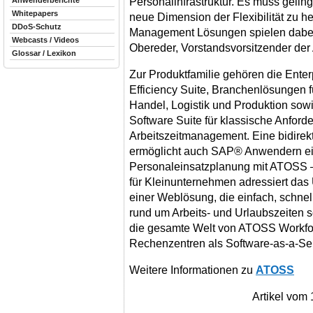
Personalinfrastruktur. Es muss geling
Anwenderberichte
Whitepapers
neue Dimension der Flexibilität zu h
DDoS-Schutz
Management Lösungen spielen dabei 
Webcasts / Videos
Obereder, Vorstandsvorsitzender de
Glossar / Lexikon
Zur Produktfamilie gehören die Ente
Efficiency Suite, Branchenlösungen 
Handel, Logistik und Produktion sow
Software Suite für klassische Anfor
Arbeitszeitmanagement. Eine bidirekt
ermöglicht auch SAP® Anwendern ein
Personaleinsatzplanung mit ATOSS 
für Kleinunternehmen adressiert das
einer Weblösung, die einfach, schnel
rund um Arbeits- und Urlaubszeiten s
die gesamte Welt von ATOSS Workfo
Rechenzentren als Software-as-a-Ser
Weitere Informationen zu
ATOSS
Artikel vom