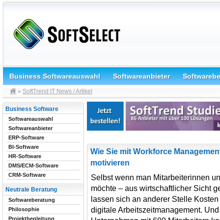
Business Softwareauswahl
Softwareanbieter
Softwareb
»
SoftTrend IT News / Artikel
Business Software
Softwareauswahl
Softwareanbieter
ERP-Software
BI-Software
Wie Sie mit Workforce Management
HR-Software
motivieren
DMS/ECM-Software
CRM-Software
Selbst wenn man Mitarbeiterinnen un
möchte – aus wirtschaftlicher Sicht g
Neutrale Beratung
lassen sich an anderer Stelle Koste
Softwareberatung
digitale Arbeitszeitmanagement. Und 
Philosophie
Projektbegleitung