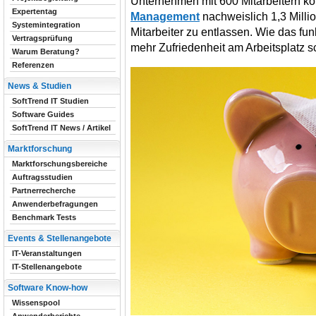
Unternehmen mit 600 Mitarbeitern ko
Expertentag
Management
nachweislich 1,3 Milli
Systemintegration
Mitarbeiter zu entlassen. Wie das funk
Vertragsprüfung
mehr Zufriedenheit am Arbeitsplatz sc
Warum Beratung?
Referenzen
News & Studien
SoftTrend IT Studien
Software Guides
SoftTrend IT News / Artikel
Marktforschung
Marktforschungsbereiche
Auftragsstudien
Partnerrecherche
Anwenderbefragungen
Benchmark Tests
Events & Stellenangebote
IT-Veranstaltungen
IT-Stellenangebote
Software Know-how
Wissenspool