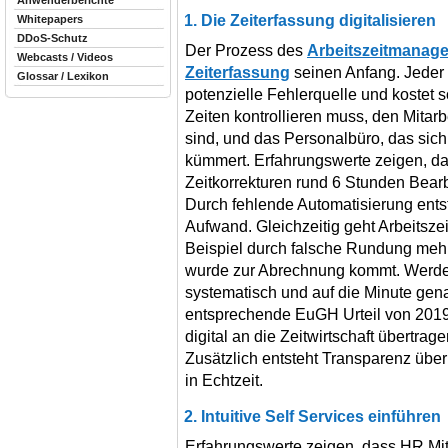
Anwenderberichte
1. Die Zeiterfassung digitalisieren
Whitepapers
DDoS-Schutz
Der Prozess des
Arbeitszeitmanage
Webcasts / Videos
Zeiterfassung
seinen Anfang. Jeder 
Glossar / Lexikon
potenzielle Fehlerquelle und kostet s
Zeiten kontrollieren muss, den Mitarb
sind, und das Personalbüro, das sich 
kümmert. Erfahrungswerte zeigen, das
Zeitkorrekturen rund 6 Stunden Bearb
Durch fehlende Automatisierung entst
Aufwand. Gleichzeitig geht Arbeitszei
Beispiel durch falsche Rundung mehr 
wurde zur Abrechnung kommt. Werde
systematisch und auf die Minute gena
entsprechende EuGH Urteil von 2019 f
digital an die Zeitwirtschaft übertrag
Zusätzlich entsteht Transparenz übe
in Echtzeit.
2. Intuitive Self Services einführen
Erfahrungswerte zeigen, dass HR Mit