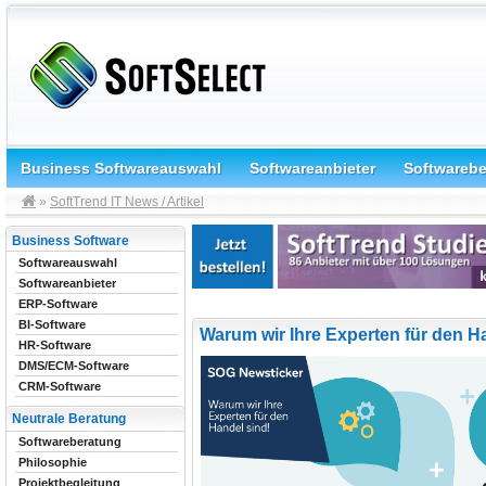
Business Softwareauswahl
Softwareanbieter
Softwareb
»
SoftTrend IT News / Artikel
Business Software
Softwareauswahl
Softwareanbieter
ERP-Software
BI-Software
Warum wir Ihre Experten für den H
HR-Software
DMS/ECM-Software
CRM-Software
Neutrale Beratung
Softwareberatung
Philosophie
Projektbegleitung