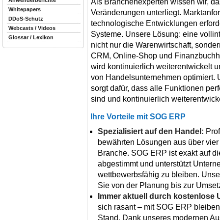
Anwenderberichte
Als Branchenexperten wissen wir, da
Whitepapers
Veränderungen unterliegt. Marktanf
DDoS-Schutz
technologische Entwicklungen erforde
Webcasts / Videos
Systeme. Unsere Lösung: eine vollinte
Glossar / Lexikon
nicht nur die Warenwirtschaft, sond
CRM, Online-Shop und Finanzbuchha
wird kontinuierlich weiterentwickelt 
von Handelsunternehmen optimiert.
sorgt dafür, dass alle Funktionen per
sind und kontinuierlich weiterentwick
Ihre Vorteile mit SOG ERP
Spezialisiert auf den Handel:
Prof
bewährten Lösungen aus über vier 
Branche. SOG ERP ist exakt auf d
abgestimmt und unterstützt Unterne
wettbewerbsfähig zu bleiben. Unse
Sie von der Planung bis zur Umsetz
Immer aktuell durch kostenlose 
sich rasant – mit SOG ERP bleiben
Stand. Dank unseres modernen Au