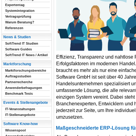
Expertentag
Systemintegration
Vertragsprüfung
Warum Beratung?
Referenzen
News & Studien
SoftTrend IT Studien
Software Guides
SoftTrend IT News / Artikel
Effizienz, Transparenz und nahtlose 
Erfolgsfaktoren im modernen Handel.
Marktforschung
braucht es mehr als nur eine einfac
Marktforschungsbereiche
Software GmbH ist seit über 40 Jahr
Auftragsstudien
Partnerrecherche
Handelsunternehmen spezialisiert u
Anwenderbefragungen
umfassende Lösung, die alle relevan
Benchmark Tests
einzigen System vereint. Dabei steh
Events & Stellenangebote
Branchenexperten, Entwicklern und
IT-Veranstaltungen
jederzeit zur Seite, um Ihre individu
IT-Stellenangebote
umzusetzen.
Software Know-how
Maßgeschneiderte ERP-Lösung fü
Wissenspool