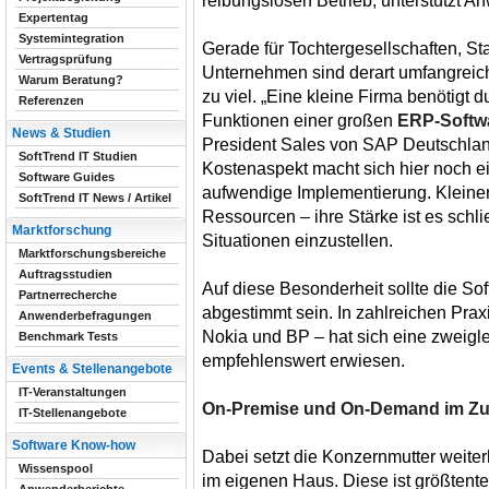
reibungslosen Betrieb, unterstützt 
Expertentag
Systemintegration
Gerade für Tochtergesellschaften, St
Vertragsprüfung
Unternehmen sind derart umfangreic
Warum Beratung?
zu viel. „Eine kleine Firma benötigt d
Referenzen
Funktionen einer großen
ERP-Softw
News & Studien
President Sales von SAP Deutschlan
SoftTrend IT Studien
Kostenaspekt macht sich hier noch ei
Software Guides
aufwendige Implementierung. Kleine
SoftTrend IT News / Artikel
Ressourcen – ihre Stärke ist es schli
Marktforschung
Situationen einzustellen.
Marktforschungsbereiche
Auftragsstudien
Auf diese Besonderheit sollte die So
Partnerrecherche
abgestimmt sein. In zahlreichen Prax
Anwenderbefragungen
Nokia und BP – hat sich eine zweigl
Benchmark Tests
empfehlenswert erwiesen.
Events & Stellenangebote
IT-Veranstaltungen
On-Premise und On-Demand im Z
IT-Stellenangebote
Software Know-how
Dabei setzt die Konzernmutter weite
Wissenspool
im eigenen Haus. Diese ist größtente