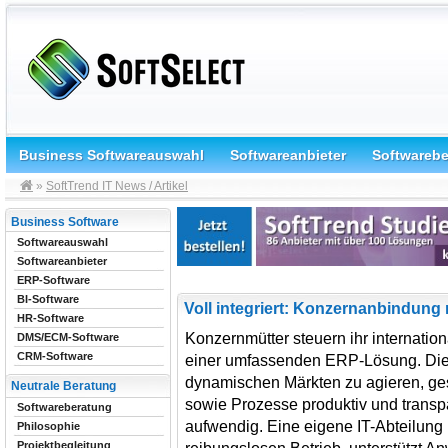
Business Softwareauswahl
Softwareanbieter
Softwareb
»
SoftTrend IT News / Artikel
Business Software
Softwareauswahl
Softwareanbieter
ERP-Software
BI-Software
Voll integriert: Konzernanbindun
HR-Software
Konzernmütter steuern ihr internatio
DMS/ECM-Software
CRM-Software
einer umfassenden ERP-Lösung. Diese
dynamischen Märkten zu agieren, ges
Neutrale Beratung
sowie Prozesse produktiv und transpa
Softwareberatung
aufwendig. Eine eigene IT-Abteilung
Philosophie
Projektbegleitung