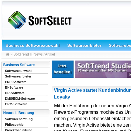
Business Softwareauswahl
Softwareanbieter
Softwareb
»
SoftTrend IT News / Artikel
Business Software
Softwareauswahl
Softwareanbieter
ERP-Software
BI-Software
Virgin Active startet Kundenbin
HR-Software
Loyalty
DMS/ECM-Software
CRM-Software
Mit der Einführung der neuen Virgin 
Rewards-Programms möchte das Unt
Neutrale Beratung
einen gesunden Lebensstil einfache
Softwareberatung
machen. Virgin Active bietet eine zen
Philosophie
Projektbegleitung