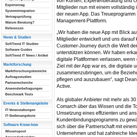
von Kursen, Expertenberatung und O
Expertentag
Mitglieder nun mit einem vollständig
Systemintegration
der neuen App. Das Treueprogramm b
Vertragsprüfung
Management-Plattform.
Warum Beratung?
Referenzen
„Wir haben die neue App mit Blick au
News & Studien
Mitglieder entwickelt und uns darauf k
SoftTrend IT Studien
Customer-Journey durch die Welt de
Software Guides
unterstützen können. Wir haben erka
SoftTrend IT News / Artikel
digitale Plattformen verlassen, wenn
Marktforschung
Ziel mit der App war es, die digitale 
Marktforschungsbereiche
zusammenzubringen, um die Beziehu
Auftragsstudien
pflegen und auszubauen“, sagt Dean
Partnerrecherche
Active.
Anwenderbefragungen
Benchmark Tests
Als globaler Anbieter mit mehr als 3
Events & Stellenangebote
Comarch über das Wissen und die Too
IT-Veranstaltungen
Umsetzung eines effizienten und an
IT-Stellenangebote
Kundenbindungsprogramms zu gewähr
Software Know-how
sich über die Partnerschaft mit eine
Wissenspool
Unternehmen und hat zahlreiche Ideen