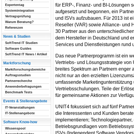
für ERP-, Finanz- und BI-Lösungen se
Expertentag
Systemintegration
aufgesetzt und begonnen, ein Partne
Vertragsprüfung
und ISVs aufzubauen. Für 2013 ist 
Warum Beratung?
Reseller (VAR) sowie Alliance- und H
Referenzen
30 Partner aus den unterschiedlichen
News & Studien
dem Hersteller in Deutschland und er
SoftTrend IT Studien
Services und Dienstleistungen rund
Software Guides
SoftTrend IT News / Artikel
Das neue Partnerprogramm ist ein we
Vertriebs- und Lösungsstrategie von U
Marktforschung
breites Spektrum an Partnern enger a
Marktforschungsbereiche
nicht nur an den erzielten Lizenzums
Auftragsstudien
Partnerrecherche
umfassende Marketingunterstützung 
Anwenderbefragungen
Vertriebsschulungen. Teile der Erlöse
Benchmark Tests
für gemeinsame Aktionen zur Verfügu
Events & Stellenangebote
UNIT4 fokussiert sich auf fünf Partne
IT-Veranstaltungen
die Interessenten und Kunden berat
IT-Stellenangebote
implementieren; Technologiepartner, 
Software Know-how
Betriebsgrundlagen vom Betriebssyst
Wissenspool
ISVs (Independent Software Vendors)