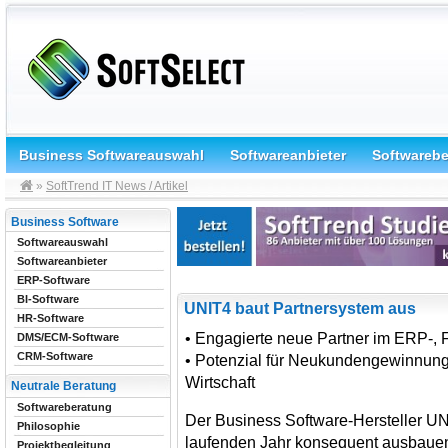
Business Softwareauswahl
Softwareanbieter
Softwareb
»
SoftTrend IT News / Artikel
Business Software
Softwareauswahl
Softwareanbieter
ERP-Software
BI-Software
UNIT4 baut Partnersystem aus
HR-Software
• Engagierte neue Partner im ERP-, 
DMS/ECM-Software
CRM-Software
• Potenzial für Neukundengewinnung i
Wirtschaft
Neutrale Beratung
Softwareberatung
Der Business Software-Hersteller UN
Philosophie
laufenden Jahr konsequent ausbauen.
Projektbegleitung