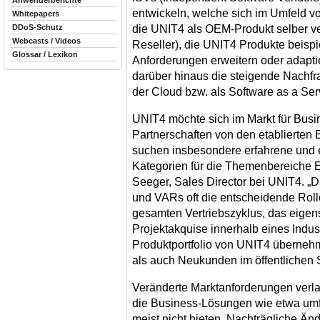
Anwenderberichte
entwickeln, welche sich im Umfeld v
Whitepapers
die UNIT4 als OEM-Produkt selber v
DDoS-Schutz
Webcasts / Videos
Reseller), die UNIT4 Produkte beispi
Glossar / Lexikon
Anforderungen erweitern oder adapti
darüber hinaus die steigende Nachf
der Cloud bzw. als Software as a Ser
UNIT4 möchte sich im Markt für Bus
Partnerschaften von den etablierten
suchen insbesondere erfahrene und e
Kategorien für die Themenbereiche ER
Seeger, Sales Director bei UNIT4. „
und VARs oft die entscheidende Roll
gesamten Vertriebszyklus, das eigen
Projektakquise innerhalb eines Indus
Produktportfolio von UNIT4 überneh
als auch Neukunden im öffentlichen Se
Veränderte Marktanforderungen verla
die Business-Lösungen wie etwa um
meist nicht bieten. Nachträgliche Ä