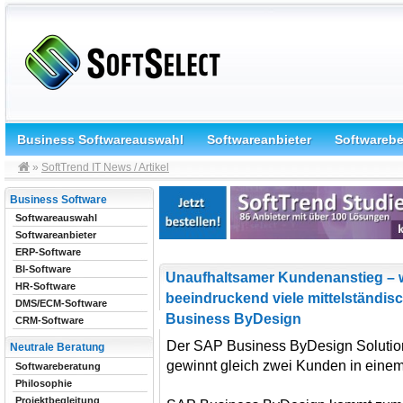
Business Softwareauswahl
Softwareanbieter
Softwareb
»
SoftTrend IT News / Artikel
Business Software
Softwareauswahl
Softwareanbieter
ERP-Software
BI-Software
Unaufhaltsamer Kundenanstieg – w
HR-Software
beeindruckend viele mittelständi
DMS/ECM-Software
Business ByDesign
CRM-Software
Der SAP Business ByDesign Soluti
Neutrale Beratung
gewinnt gleich zwei Kunden in eine
Softwareberatung
Philosophie
Projektbegleitung