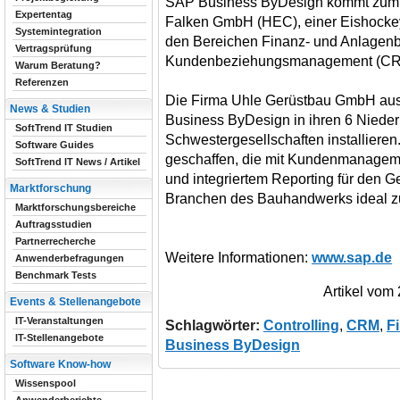
SAP Business ByDesign kommt zum E
Expertentag
Falken GmbH (HEC), einer Eishockey
Systemintegration
den Bereichen Finanz- und Anlagenb
Vertragsprüfung
Kundenbeziehungsmanagement (CRM),
Warum Beratung?
Referenzen
Die Firma Uhle Gerüstbau GmbH au
News & Studien
Business ByDesign in ihren 6 Niede
SoftTrend IT Studien
Schwestergesellschaften installieren
Software Guides
geschaffen, die mit Kundenmanagem
SoftTrend IT News / Artikel
und integriertem Reporting für den G
Marktforschung
Branchen des Bauhandwerks ideal zu
Marktforschungsbereiche
Auftragsstudien
Partnerrecherche
Weitere Informationen:
www.sap.de
Anwenderbefragungen
Benchmark Tests
Artikel vom
Events & Stellenangebote
IT-Veranstaltungen
Schlagwörter:
Controlling
,
CRM
,
F
IT-Stellenangebote
Business ByDesign
Software Know-how
Wissenspool